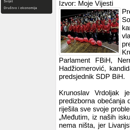
Svijet
Izvor: Moje Vijesti
Društvo i ekonomija
Pr
So
ka
vl
pr
Kr
Parlament FBiH, Nerm
Hadžiomerović, kandid
predsjednik SDP BiH.
Krunoslav Vrdoljak j
predizborna obećanja d
riješila sve svoje probl
„Međutim, iz naših is
nema ništa, jer Livanj