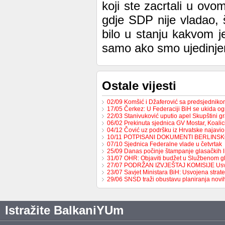
koji ste zacrtali u ov
gdje SDP nije vladao, š
bilo u stanju kakvom j
samo ako smo ujedinjeni
Ostale vijesti
02/09 Komšić i Džaferović sa predsjednik
17/05 Čerkez: U Federaciji BiH se ukida o
22/03 Stanivuković uputio apel Skupštini 
06/02 Prekinuta sjednica GV Mostar, Koali
04/12 Čović uz podršku iz Hrvatske najavio
10/11 POTPISANI DOKUMENTI BERLINS
07/10 Sjednica Federalne vlade u četvrtak
25/09 Danas počinje štampanje glasačkih l
31/07 OHR: Objaviti budžet u Službenom g
27/07 PODRŽAN IZVJEŠTAJ KOMISIJE Us
23/07 Savjet Ministara BiH: Usvojena strat
29/06 SNSD traži obustavu planiranja nov
Istražite BalkaniYUm