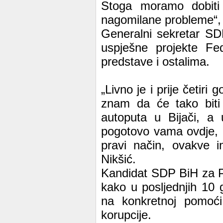
Stoga moramo dobiti 
nagomilane probleme“, 
Generalni sekretar SD
uspješne projekte Fe
predstave i ostalima.
„Livno je i prije četiri
znam da će tako biti
autoputa u Bijači, a
pogotovo vama ovdje, 
pravi način, ovakve i
Nikšić.
Kandidat SDP BiH za P
kako u posljednjih 10 
na konkretnoj pomoći 
korupcije.