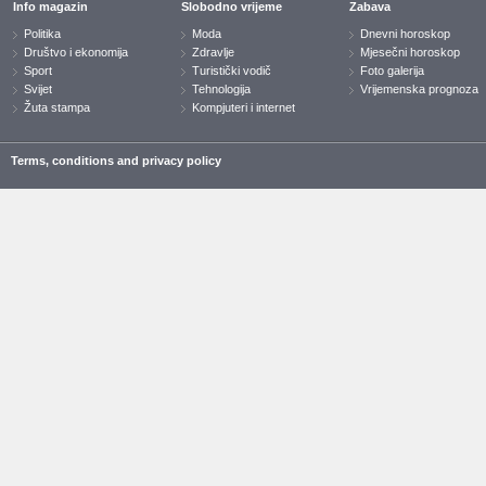
Info magazin
Slobodno vrijeme
Zabava
Politika
Moda
Dnevni horoskop
Društvo i ekonomija
Zdravlje
Mjesečni horoskop
Sport
Turistički vodič
Foto galerija
Svijet
Tehnologija
Vrijemenska prognoza
Žuta stampa
Kompjuteri i internet
Terms, conditions and privacy policy