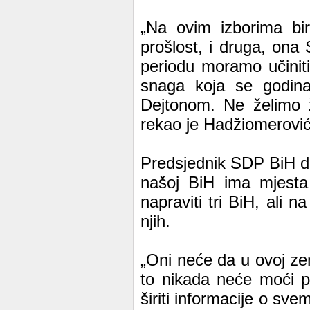
„Na ovim izborima bir
prošlost, i druga, on
periodu moramo učiniti
snaga koja se godina
Dejtonom. Ne želimo ži
rekao je Hadžiomerović
Predsjednik SDP BiH dr
našoj BiH ima mjesta 
napraviti tri BiH, ali 
njih.
„Oni neće da u ovoj zem
to nikada neće moći p
širiti informacije o svem