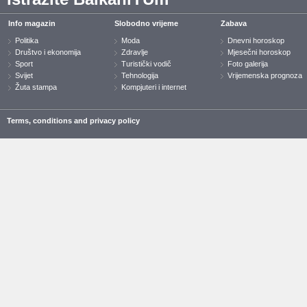
Info magazin
Slobodno vrijeme
Zabava
Politika
Moda
Dnevni horoskop
Društvo i ekonomija
Zdravlje
Mjesečni horoskop
Sport
Turistički vodič
Foto galerija
Svijet
Tehnologija
Vrijemenska prognoza
Žuta stampa
Kompjuteri i internet
Terms, conditions and privacy policy