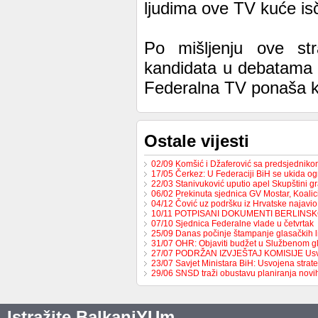
ljudima ove TV kuće is
Po mišljenju ove str
kandidata u debatama 
Federalna TV ponaša ka
Ostale vijesti
02/09 Komšić i Džaferović sa predsjednik
17/05 Čerkez: U Federaciji BiH se ukida o
22/03 Stanivuković uputio apel Skupštini 
06/02 Prekinuta sjednica GV Mostar, Koali
04/12 Čović uz podršku iz Hrvatske najavio
10/11 POTPISANI DOKUMENTI BERLINS
07/10 Sjednica Federalne vlade u četvrtak
25/09 Danas počinje štampanje glasačkih l
31/07 OHR: Objaviti budžet u Službenom g
27/07 PODRŽAN IZVJEŠTAJ KOMISIJE Us
23/07 Savjet Ministara BiH: Usvojena strat
29/06 SNSD traži obustavu planiranja nov
Istražite BalkaniYUm