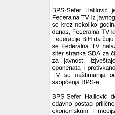
BPS-Sefer Halilović j
Federalna TV iz javnog 
se kroz nekoliko godina
danas, Federalna TV krš
Federacije BiH da čuju o
se Federalna TV nalazi
siter stranka SDA za č
za javnost, izjvešta
oponenata i protivkand
TV su naštimanija od
saopćenja BPS-a.
BPS-Sefer Halilović d
odavno postao prilično
ekonomskom i medijsk