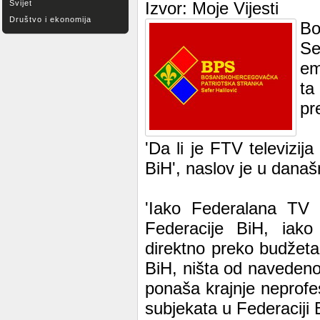
Svijet
Izvor: Moje Vijesti
Društvo i ekonomija
Bo
Se
em
ta
pr
'Da li je FTV televizij
BiH', naslov je u dana
'Iako Federalana TV 
Federacije BiH, iako 
direktno preko budžeta
BiH, ništa od navedeno
ponaša krajnje neprofes
subjekata u Federaciji 