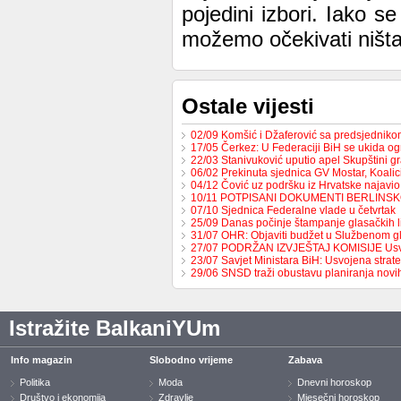
pojedini izbori. Iako 
možemo očekivati ništa
Ostale vijesti
02/09 Komšić i Džaferović sa predsjednik
17/05 Čerkez: U Federaciji BiH se ukida o
22/03 Stanivuković uputio apel Skupštini 
06/02 Prekinuta sjednica GV Mostar, Koali
04/12 Čović uz podršku iz Hrvatske najavio
10/11 POTPISANI DOKUMENTI BERLINS
07/10 Sjednica Federalne vlade u četvrtak
25/09 Danas počinje štampanje glasačkih l
31/07 OHR: Objaviti budžet u Službenom g
27/07 PODRŽAN IZVJEŠTAJ KOMISIJE Us
23/07 Savjet Ministara BiH: Usvojena strat
29/06 SNSD traži obustavu planiranja nov
Istražite BalkaniYUm
Info magazin
Slobodno vrijeme
Zabava
Politika
Moda
Dnevni horoskop
Društvo i ekonomija
Zdravlje
Mjesečni horoskop