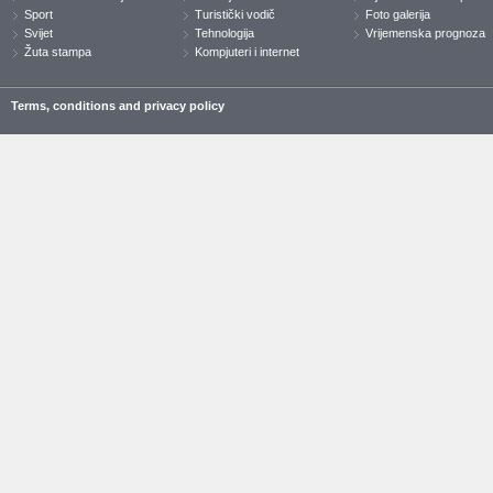
Sport
Turistički vodič
Foto galerija
Svijet
Tehnologija
Vrijemenska prognoza
Žuta stampa
Kompjuteri i internet
Terms, conditions and privacy policy