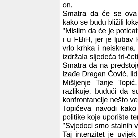
on.
Smatra da će se ova v
kako se budu bližili loka
"Mislim da će je poticat
i u FBiH, jer je ljuba
vrlo krhka i neiskrena.
izdržala sljedeća tri-če
Smatra da na predstoj
izađe Dragan Čović, lid
Mišljenje Tanje Topić
razlikuje, budući da s
konfrontancije nešto ve
Topićeva navodi kako 
politike koje uporište 
"Svjedoci smo stalnih v
Taj intenzitet je uvije