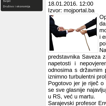
Svijet
18.01.2016. 12:00
Društvo i ekonomija
Izvor: mojportal.ba
Op
da
mo
i 
po
Na
predstavnika Saveza za
napetosti i nepovjere
odnosima s državnim 
iznimno turbulentni prolj
Pogotovo jer je riječ o 
se sve glasnije najavlj
u RS, već u martu.
Sarajevski profesor En