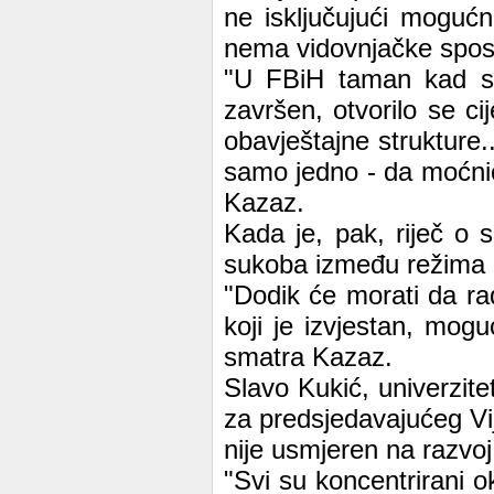
ne isključujući mogućn
nema vidovnjačke spos
"U FBiH taman kad sm
završen, otvorilo se ci
obavještajne strukture..
samo jedno - da moćnici
Kazaz.
Kada je, pak, riječ o s
sukoba između režima i
"Dodik će morati da rad
koji je izvjestan, mogu
smatra Kazaz.
Slavo Kukić, univerzitet
za predsjedavajućeg Vi
nije usmjeren na razvoj
"Svi su koncentrirani ok