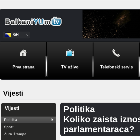
BiH
Srpski
Prva strana
TV uživo
Telefonski servis
Vijesti
Politika
Vijesti
Koliko zaista izn
Politika
parlamentaraca?
Sport
Žuta štampa