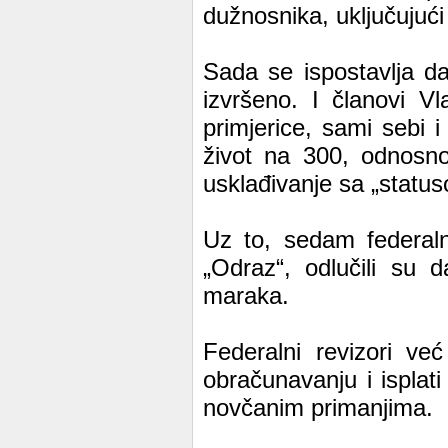
dužnosnika, uključujući 
Sada se ispostavlja d
izvršeno. I članovi Vl
primjerice, sami sebi 
život na 300, odnosn
usklađivanje sa „statu
Uz to, sedam federaln
„Odraz“, odlučili su
maraka.
Federalni revizori v
obračunavanju i isplat
novčanim primanjima.