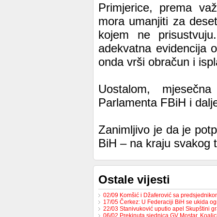
Primjerice, prema va
mora umanjiti za dese
kojem ne prisustvuj
adekvatna evidencija 
onda vrši obračun i isp
Uostalom, mjesečna
Parlamenta FBiH i dalje 
Zanimljivo je da je po
BiH – na kraju svakog t
Ostale vijesti
02/09 Komšić i Džaferović sa predsjednik
17/05 Čerkez: U Federaciji BiH se ukida o
22/03 Stanivuković uputio apel Skupštini 
06/02 Prekinuta sjednica GV Mostar, Koali