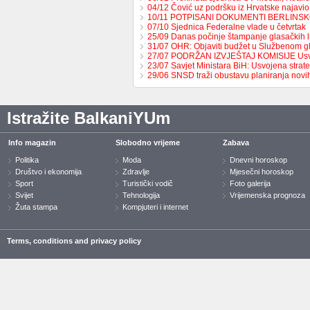
04/12 Čović uz podršku iz Hrvatske najavio
10/11 POTPISANI DOKUMENTI BERLINS
07/10 Sjednica Federalne vlade u četvrtak
25/09 Danas počinje štampanje glasačkih l
31/07 OHR: Objaviti budžet u Službenom g
27/07 PODRŽAN IZVJEŠTAJ KOMISIJE Us
23/07 Savjet Ministara BiH: Usvojena strat
29/06 SNSD traži obustavu planiranja nov
Istražite BalkaniYUm
Info magazin
Slobodno vrijeme
Zabava
Politika
Moda
Dnevni horoskop
Društvo i ekonomija
Zdravlje
Mjesečni horoskop
Sport
Turistički vodič
Foto galerija
Svijet
Tehnologija
Vrijemenska prognoza
Žuta stampa
Kompjuteri i internet
Terms, conditions and privacy policy