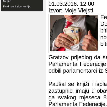
Svijet
01.03.2016. 12:00
Društvo i ekonomija
Izvor: Moje Viejsti
Fe
De
bi
no
bi
Gratzov prijedlog da 
Parlamenta Federacije
odbili parlamentarci i
Paušal se knjiži i isp
zastupnici imaju u oba
ga svakog mjeseca 8
Parlamenta Federacije.