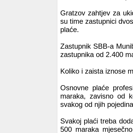
Gratzov zahtjev za ukid
su time zastupnici dvos
plaće.
Zastupnik SBB-a Munib 
zastupnika od 2.400 mar
Koliko i zaista iznose
Osnovne plaće profes
maraka, zavisno od ko
svakog od njih pojedin
Svakoj plaći treba dod
500 maraka mjesečno 