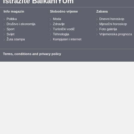
Istražite BalkaniYUm
Info magazin
Slobodno vrijeme
Zabava
Politika
Moda
Dnevni horoskop
Društvo i ekonomija
Zdravlje
Mjesečni horoskop
Sport
Turistički vodič
Foto galerija
Svijet
Tehnologija
Vrijemenska prognoza
Žuta stampa
Kompjuteri i internet
Terms, conditions and privacy policy