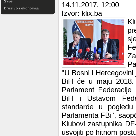
Svijet
14.11.2017. 12:00
Društvo i ekonomija
Izvor: klix.ba
Kl
pr
s
Fe
Za
Pa
"U Bosni i Hercegovini 
BiH će u maju 2018. g
Parlament Federacije
BiH i Ustavom Feder
standarde u pogledu 
Parlamenta FBi", saopć
Klubovi zastupnika DF
usvojiti po hitnom post