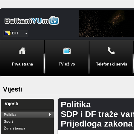
BiH
Srpski
Prva strana
TV uživo
Telefonski servis
Vijesti
Politika
Vijesti
SDP i DF traže v
Politika
Prijedloga zakona
Sport
Žuta štampa