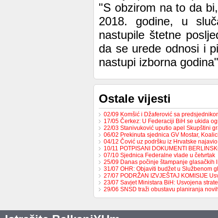
"S obzirom na to da bi,
2018. godine, u sluč
nastupile štetne poslj
da se urede odnosi i p
nastupi izborna godina"
Ostale vijesti
02/09 Komšić i Džaferović sa predsjednik
17/05 Čerkez: U Federaciji BiH se ukida o
22/03 Stanivuković uputio apel Skupštini 
06/02 Prekinuta sjednica GV Mostar, Koali
04/12 Čović uz podršku iz Hrvatske najavio
10/11 POTPISANI DOKUMENTI BERLINS
07/10 Sjednica Federalne vlade u četvrtak
25/09 Danas počinje štampanje glasačkih l
31/07 OHR: Objaviti budžet u Službenom g
27/07 PODRŽAN IZVJEŠTAJ KOMISIJE Us
23/07 Savjet Ministara BiH: Usvojena strat
29/06 SNSD traži obustavu planiranja nov