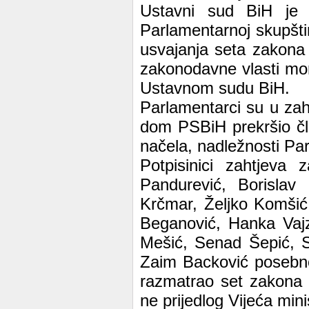
Ustavni sud BiH je 
Parlamentarnoj skupšti
usvajanja seta zakona 
zakonodavne vlasti mor
Ustavnom sudu BiH.
Parlamentarci su u zah
dom PSBiH prekršio čl
načela, nadležnosti Par
Potpisinici zahtjeva
Pandurević, Borislav
Krčmar, Željko Komšić
Beganović, Hanka Vajz
Mešić, Senad Šepić, S
Zaim Backović posebno
razmatrao set zakona
ne prijedlog Vijeća mini