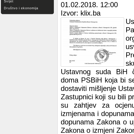
Svijet
01.02.2018. 12:00
Društvo i ekonomija
Izvor: klix.ba
Us
Pa
or
us
Pr
sk
Ustavnog suda BiH č
doma PSBiH koja bi se n
dostaviti mišljenje Us
Zastupnici koji su bili 
su zahtjev za ocjen
izmjenama i dopunama
dopunama Zakona o upl
Zakona o izmjeni Zakon