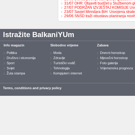
31/07 OHR: Objaviti budžet u Službenom g
27/07 PODRŽAN IZVJEŠTAJ KOMISIJE Us
23/07 Savjet Ministara BiH: Usvojena strat
29/06 SNSD traži obustavu planiranja nov
Istražite BalkaniYUm
Info magazin
Slobodno vrijeme
Zabava
Politika
Moda
Dnevni horoskop
Društvo i ekonomija
Zdravlje
Mjesečni horoskop
Sport
Turistički vodič
Foto galerija
Svijet
Tehnologija
Vrijemenska prognoza
Žuta stampa
Kompjuteri i internet
Terms, conditions and privacy policy