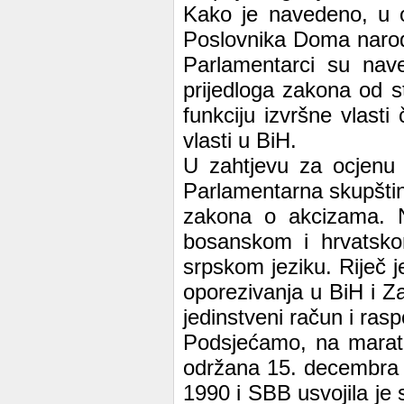
Kako je navedeno, u o
Poslovnika Doma naro
Parlamentarci su nav
prijedloga zakona od s
funkciju izvršne vlasti
vlasti u BiH.
U zahtjevu za ocjenu 
Parlamentarna skupština
zakona o akcizama. N
bosanskom i hrvatsko
srpskom jeziku. Riječ 
oporezivanja u BiH i 
jedinstveni račun i rasp
Podsjećamo, na marato
održana 15. decembra
1990 i SBB usvojila je 