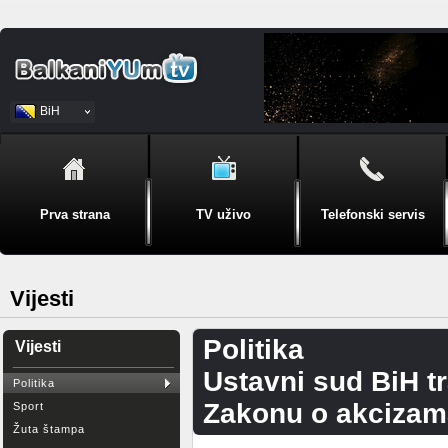
BiH
Srpski
Prva strana
TV uživo
Telefonski servis
Vijesti
Politika
Vijesti
Ustavni sud BiH t
Politika
Zakonu o akcizam
Sport
Žuta štampa