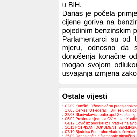
u BiH.
Danas je počela primj
cijene goriva na ben
pojedinim benzinskim p
Parlamentarci su od 
mjeru, odnosno da s
donošenja konačne odl
mogao svojom odlukom 
usvajanja izmjena zako
Ostale vijesti
02/09 Komšić i Džaferović sa predsjednik
17/05 Čerkez: U Federaciji BiH se ukida o
22/03 Stanivuković uputio apel Skupštini 
06/02 Prekinuta sjednica GV Mostar, Koali
04/12 Čović uz podršku iz Hrvatske najavio
10/11 POTPISANI DOKUMENTI BERLINS
07/10 Sjednica Federalne vlade u četvrtak
25/09 Danas počinje štampanje glasačkih l