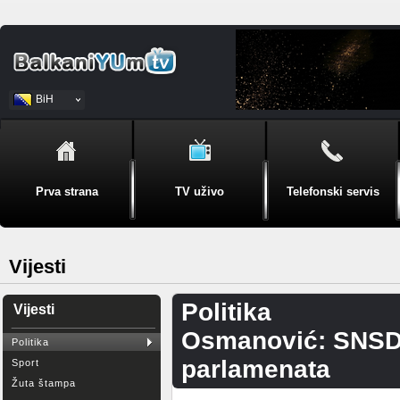
BiH
Srpski
Prva strana
TV uživo
Telefonski servis
Vijesti
Politika
Vijesti
Osmanović: SNSD i
Politika
parlamenata
Sport
Žuta štampa