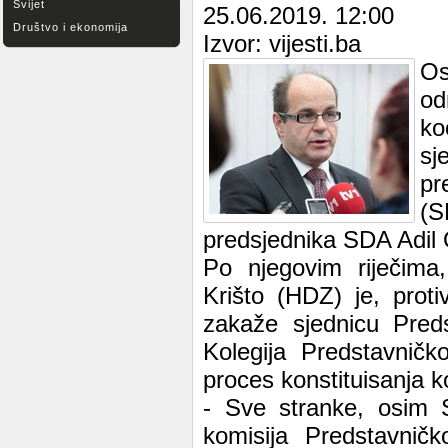
Svijet
25.06.2019. 12:00
Društvo i ekonomija
Izvor: vijesti.ba
Os
od
ko
sj
pr
(S
predsjednika SDA Adil
Po njegovim riječima
Krišto (HDZ) je, prot
zakaže sjednicu Pred
Kolegija Predstavnič
proces konstituisanja k
- Sve stranke, osim S
komisija Predstavnič