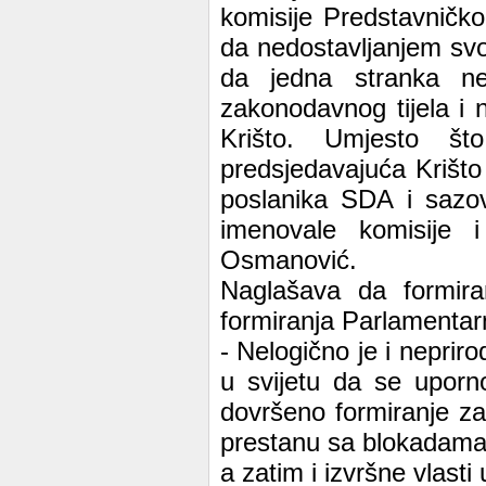
komisije Predstavničk
da nedostavljanjem svoj
da jedna stranka ne 
zakonodavnog tijela i 
Krišto. Umjesto š
predsjedavajuća Krišt
poslanika SDA i sazov
imenovale komisije
Osmanović.
Naglašava da formiran
formiranja Parlamentar
- Nelogično je i neprir
u svijetu da se uporno
dovršeno formiranje z
prestanu sa blokadama 
a zatim i izvršne vlasti