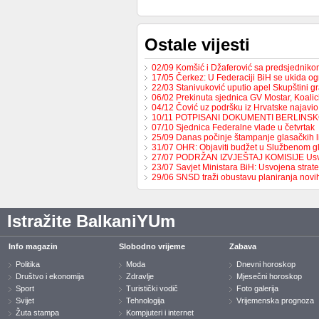
Ostale vijesti
02/09 Komšić i Džaferović sa predsjednik
17/05 Čerkez: U Federaciji BiH se ukida o
22/03 Stanivuković uputio apel Skupštini 
06/02 Prekinuta sjednica GV Mostar, Koali
04/12 Čović uz podršku iz Hrvatske najavio
10/11 POTPISANI DOKUMENTI BERLINS
07/10 Sjednica Federalne vlade u četvrtak
25/09 Danas počinje štampanje glasačkih l
31/07 OHR: Objaviti budžet u Službenom g
27/07 PODRŽAN IZVJEŠTAJ KOMISIJE Us
23/07 Savjet Ministara BiH: Usvojena strat
29/06 SNSD traži obustavu planiranja nov
Istražite BalkaniYUm
Info magazin
Slobodno vrijeme
Zabava
Politika
Moda
Dnevni horoskop
Društvo i ekonomija
Zdravlje
Mjesečni horoskop
Sport
Turistički vodič
Foto galerija
Svijet
Tehnologija
Vrijemenska prognoza
Žuta stampa
Kompjuteri i internet