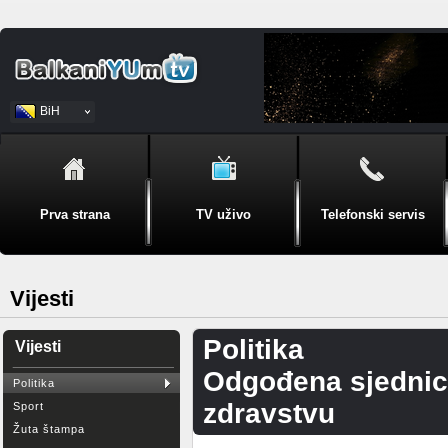
BiH
Srpski
Prva strana
TV uživo
Telefonski servis
Vijesti
Politika
Vijesti
Odgođena sjednic
Politika
zdravstvu
Sport
Žuta štampa