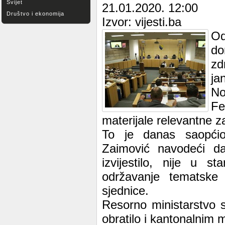
Svijet
21.01.2020. 12:00
Društvo i ekonomija
Izvor: vijesti.ba
Od
do
zd
ja
No
Fe
materijale relevantne z
To je danas saopćio
Zaimović navodeći da
izvijestilo, nije u st
održavanje tematske 
sjednice.
Resorno ministarstvo 
obratilo i kantonalnim 