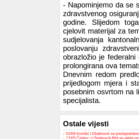
- Napominjemo da se s
zdravstvenog osiguranj
godine. Slijedom tog
cjelovit materijal za 
sudjelovanja kantonal
poslovanju zdravstven
obrazložio je federaln
prolongirana ova temat
Dnevnim redom predlož
prijedlogom mjera i st
posebnim osvrtom na lij
specijalista.
Ostale vijesti
02/09 Komšić i Džaferović sa predsjednik
17/05 Čerkez: U Federaciji BiH se ukida o