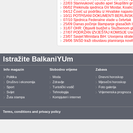
22/03 Stanivuković uputio apel Skupštini 
06/02 Prekinuta sjednica GV Mostar, Koali
04/12 Čović uz podršku iz Hrvatske najavio
10/11 POTPISANI DOKUMENTI BERLINS
07/10 Sjednica Federalne vlade u četvrtak
25/09 Danas počinje štampanje glasačkih l
31/07 OHR: Objaviti budžet u Službenom g
27/07 PODRŽAN IZVJEŠTAJ KOMISIJE Us
23/07 Savjet Ministara BiH: Usvojena strat
29/06 SNSD traži obustavu planiranja nov
Istražite BalkaniYUm
Info magazin
Slobodno vrijeme
Zabava
Politika
Moda
Dnevni horoskop
Društvo i ekonomija
Zdravlje
Mjesečni horoskop
Sport
Turistički vodič
Foto galerija
Svijet
Tehnologija
Vrijemenska prognoza
Žuta stampa
Kompjuteri i internet
Terms, conditions and privacy policy