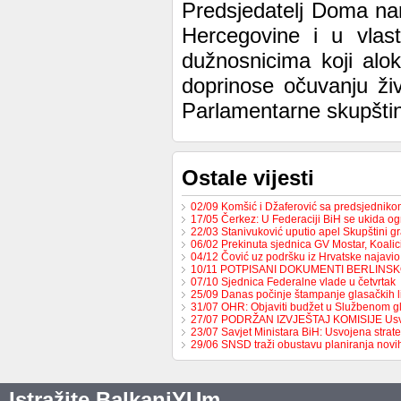
Predsjedatelj Doma na
Hercegovine i u vlast
dužnosnicima koji alo
doprinose očuvanju živ
Parlamentarne skupšti
Ostale vijesti
02/09 Komšić i Džaferović sa predsjednik
17/05 Čerkez: U Federaciji BiH se ukida o
22/03 Stanivuković uputio apel Skupštini 
06/02 Prekinuta sjednica GV Mostar, Koali
04/12 Čović uz podršku iz Hrvatske najavio
10/11 POTPISANI DOKUMENTI BERLINS
07/10 Sjednica Federalne vlade u četvrtak
25/09 Danas počinje štampanje glasačkih l
31/07 OHR: Objaviti budžet u Službenom g
27/07 PODRŽAN IZVJEŠTAJ KOMISIJE Us
23/07 Savjet Ministara BiH: Usvojena strat
29/06 SNSD traži obustavu planiranja nov
Istražite BalkaniYUm