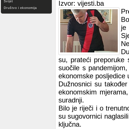
Svijet
Izvor: vijesti.ba
Društvo i ekonomija
Pr
Bo
je
Sj
Ne
Du
su, prateći preporuke
suočile s pandemijom, 
ekonomske posljedice 
Dužnosnici su također
ekonomskim mjerama, pi
suradnji.
Bilo je riječi i o trenut
su sugovornici naglasil
ključna.