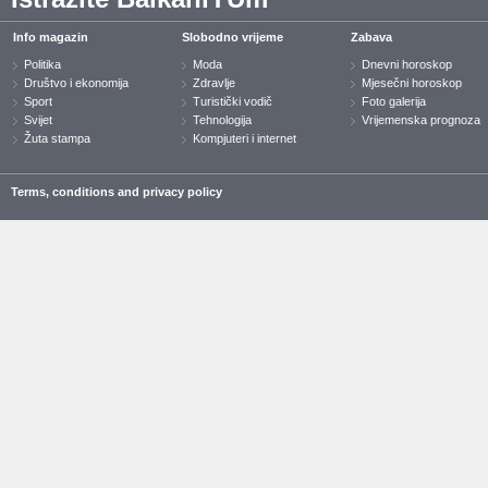
Info magazin
Slobodno vrijeme
Zabava
Politika
Moda
Dnevni horoskop
Društvo i ekonomija
Zdravlje
Mjesečni horoskop
Sport
Turistički vodič
Foto galerija
Svijet
Tehnologija
Vrijemenska prognoza
Žuta stampa
Kompjuteri i internet
Terms, conditions and privacy policy