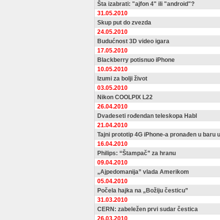
Šta izabrati: "ajfon 4" ili "android"?
31.05.2010
Skup put do zvezda
24.05.2010
Budućnost 3D video igara
17.05.2010
Blackberry potisnuo iPhone
10.05.2010
Izumi za bolji život
03.05.2010
Nikon COOLPIX L22
26.04.2010
Dvadeseti rođendan teleskopa Habl
21.04.2010
Tajni prototip 4G iPhone-a pronađen u baru u 
16.04.2010
Philips: “Štampač” za hranu
09.04.2010
„Ajpedomanija” vlada Amerikom
05.04.2010
Počela hajka na „Božiju česticu”
31.03.2010
CERN: zabeležen prvi sudar čestica
26.03.2010