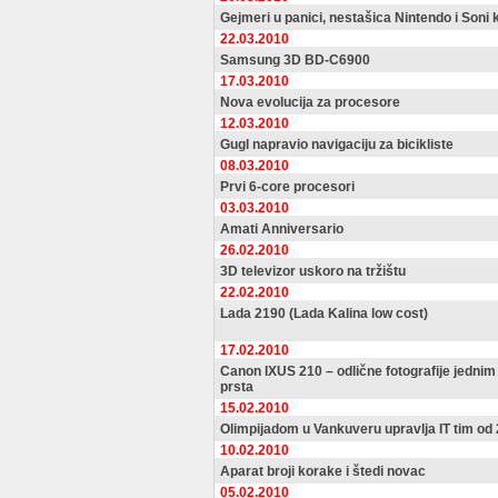
Gejmeri u panici, nestašica Nintendo i Soni 
22.03.2010
Samsung 3D BD-C6900
17.03.2010
Nova evolucija za procesore
12.03.2010
Gugl napravio navigaciju za bicikliste
08.03.2010
Prvi 6-core procesori
03.03.2010
Amati Anniversario
26.02.2010
3D televizor uskoro na tržištu
22.02.2010
Lada 2190 (Lada Kalina low cost)
17.02.2010
Canon IXUS 210 – odlične fotografije jedni
prsta
15.02.2010
Olimpijadom u Vankuveru upravlja IT tim od 
10.02.2010
Aparat broji korake i štedi novac
05.02.2010