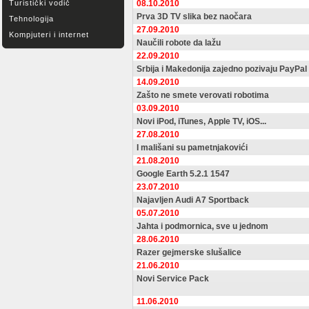
Turistički vodič
08.10.2010
Prva 3D TV slika bez naočara
Tehnologija
27.09.2010
Kompjuteri i internet
Naučili robote da lažu
22.09.2010
Srbija i Makedonija zajedno pozivaju PayPal
14.09.2010
Zašto ne smete verovati robotima
03.09.2010
Novi iPod, iTunes, Apple TV, iOS...
27.08.2010
I mališani su pametnjakovići
21.08.2010
Google Earth 5.2.1 1547
23.07.2010
Najavljen Audi A7 Sportback
05.07.2010
Jahta i podmornica, sve u jednom
28.06.2010
Razer gejmerske slušalice
21.06.2010
Novi Service Pack
11.06.2010