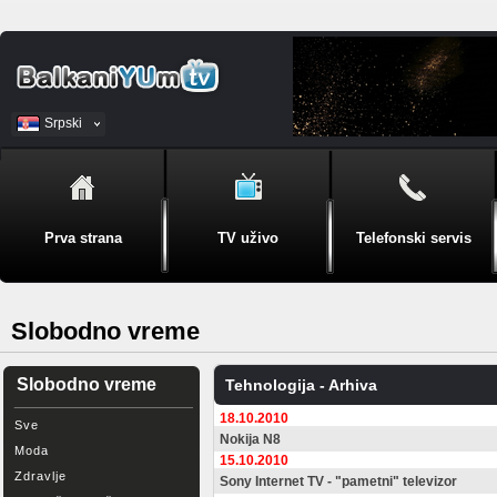
Srpski
BiH
Prva strana
TV uživo
Telefonski servis
Slobodno vreme
Slobodno vreme
Tehnologija - Arhiva
18.10.2010
Sve
Nokija N8
Moda
15.10.2010
Zdravlje
Sony Internet TV - "pametni" televizor