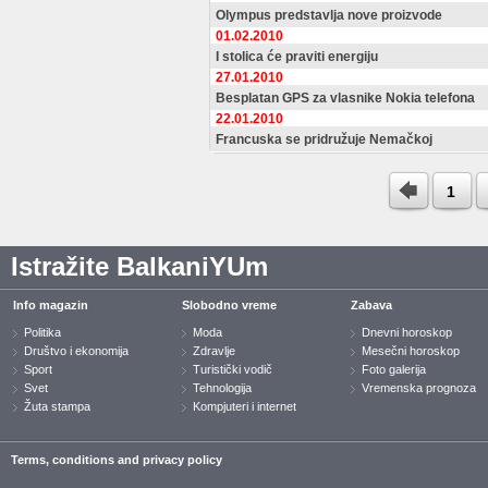
Olympus predstavlja nove proizvode
01.02.2010
I stolica će praviti energiju
27.01.2010
Besplatan GPS za vlasnike Nokia telefona
22.01.2010
Francuska se pridružuje Nemačkoj
1
Istražite BalkaniYUm
Info magazin
Slobodno vreme
Zabava
Politika
Moda
Dnevni horoskop
Društvo i ekonomija
Zdravlje
Mesečni horoskop
Sport
Turistički vodič
Foto galerija
Svet
Tehnologija
Vremenska prognoza
Žuta stampa
Kompjuteri i internet
Terms, conditions and privacy policy