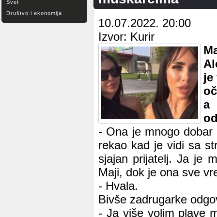
Svet
Društvo i ekonomija
10.07.2022. 20:00
Izvor: Kurir
Ma
Al
je
oč
a
od
- Ona je mnogo dobar 
rekao kad je vidi sa str
sjajan prijatelj. Ja je
Maji, dok je ona sve vr
- Hvala.
Bivše zadrugarke odgovo
- Ja više volim plave 