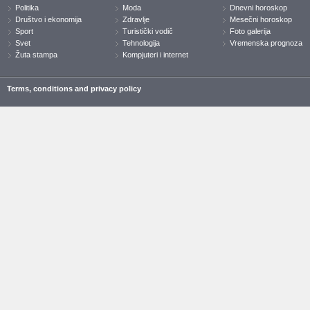
Politika
Moda
Dnevni horoskop
Društvo i ekonomija
Zdravlje
Mesečni horoskop
Sport
Turistički vodič
Foto galerija
Svet
Tehnologija
Vremenska prognoza
Žuta stampa
Kompjuteri i internet
Terms, conditions and privacy policy