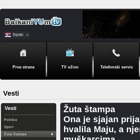
Srpski
BiH
Prva strana
TV uživo
Telefonski servis
Vesti
Žuta štampa
Vesti
Ona je sjajan prij
Politika
hvalila Maju, a nje
Sport
Žuta štampa
muškarcima