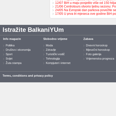
12/07 BiH u maju posjetilo više od 150 hil
21/06 Centrotours otvorio ljetnu sezonu: P
24/05 Na Evropski dan parkova povežite 
17/05 U prva tri mjeseca ove godine BiH p
Istražite BalkaniYUm
Info magazin
Slobodno vrijeme
Zabava
Politika
Moda
Dnevni horoskop
Društvo i ekonomija
Zdravlje
Mjesečni horoskop
Sport
Turistički vodič
Foto galerija
Svijet
Tehnologija
Vrijemenska prognoza
Žuta stampa
Kompjuteri i internet
Terms, conditions and privacy policy