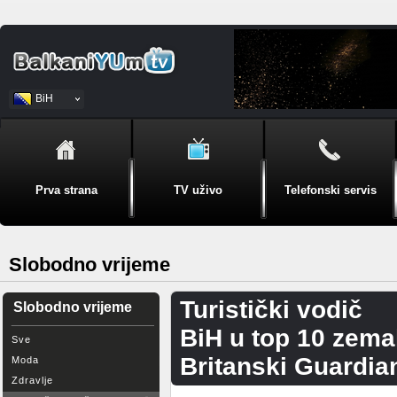
BiH
Srpski
Prva strana
TV uživo
Telefonski servis
Slobodno vrijeme
Turistički vodič
Slobodno vrijeme
BiH u top 10 zemal
Sve
Britanski Guardia
Moda
Zdravlje