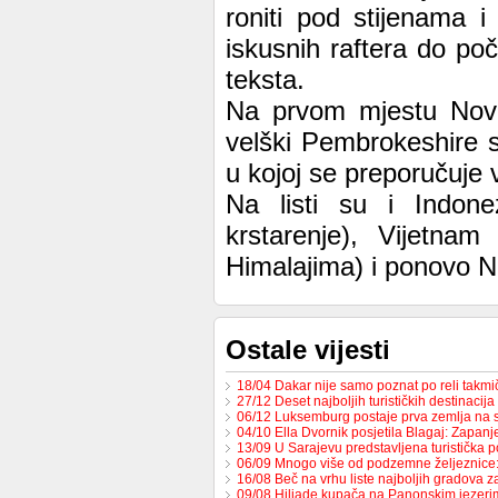
roniti pod stijenama i
iskusnih raftera do poč
teksta.
Na prvom mjestu Novi
velški Pembrokeshire s
u kojoj se preporučuje 
Na listi su i Indone
krstarenje), Vijetnam 
Himalajima) i ponovo N
Ostale vijesti
18/04 Dakar nije samo poznat po reli takmi
27/12 Deset najboljih turističkih destinacij
06/12 Luksemburg postaje prva zemlja na 
04/10 Ella Dvornik posjetila Blagaj: Zapa
13/09 U Sarajevu predstavljena turistička
06/09 Mnogo više od podzemne željeznic
16/08 Beč na vrhu liste najboljih gradova za
09/08 Hiljade kupača na Panonskim jezeri