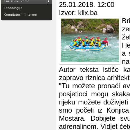
Turistički vodič
25.01.2018. 12:00
Tehnologija
Izvor: klix.ba
Kompjuteri i internet
Br
ze
že
He
a 
na
Autor teksta ističe k
zapravo riznica arhitekt
"Tu možete pronaći a
posjetioci mogu skaka
rijeku možete doživjeti 
smo počeli iz Konjica
Mostara. Dobijete svu
adrenalinom. Vidjet će