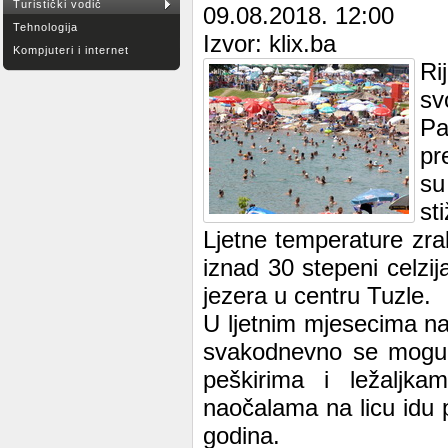
Turistički vodič
09.08.2018. 12:00
Tehnologija
Izvor: klix.ba
Kompjuteri i internet
Ri
sv
Pa
pr
su
st
Ljetne temperature zra
iznad 30 stepeni celzija
jezera u centru Tuzle.
U ljetnim mjesecima na
svakodnevno se mogu v
peškirima i ležaljk
naočalama na licu idu 
godina.