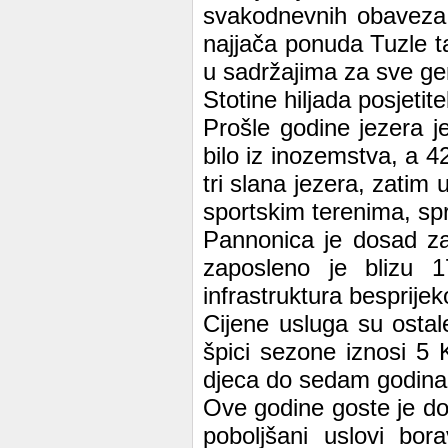
svakodnevnih obaveza,
najjača ponuda Tuzle t
u sadržajima za sve gen
Stotine hiljada posjetite
Prošle godine jezera je
bilo iz inozemstva, a 42 
tri slana jezera, zatim
sportskim terenima, spr
Pannonica je dosad za
zaposleno je blizu 
infrastruktura besprije
Cijene usluga su ostal
špici sezone iznosi 5 
djeca do sedam godina
Ove godine goste je do
poboljšani uslovi bor