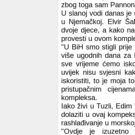
zbog toga sam Pannonic
U slanoj vodi danas je 
u Njemačkoj. Elvir Ša
dvoje djece, a kako na
provesti u ovom kompl
"U BiH smo stigli prij
više ugodnih dana za 
sve vrijeme ćemo iskor
uvijek nisu svjesni ka
iskoristiti, to je moja 
pristupačnim cijenam
kompleksa.
Iako živi u Tuzli, Edim
dolaziti u ovaj kompeks
rashlađivanje u morskoj
"Ovdje je izuzetno