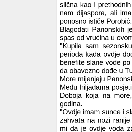
slična kao i prethodnih
nam dijaspora, ali ima
ponosno ističe Porobić.
Blagodati Panonskih je
spas od vrućina u ovo
"Kupila sam sezonsku 
perioda kada ovdje do
benefite slane vode po 
da obavezno dođe u Tuzl
More mijenjaju Panons
Među hiljadama posjeti
Doboja koja na more,
godina.
"Ovdje imam sunce i sla
zahvata na nozi ranije
mi da je ovdje voda za