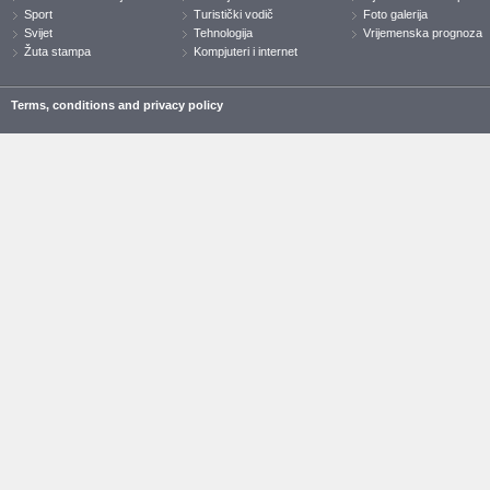
Sport
Turistički vodič
Foto galerija
Svijet
Tehnologija
Vrijemenska prognoza
Žuta stampa
Kompjuteri i internet
Terms, conditions and privacy policy