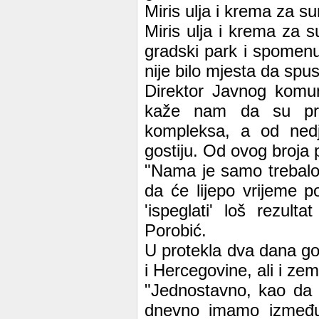
Miris ulja i krema za s
Miris ulja i krema za s
gradski park i spomen
nije bilo mjesta da spus
Direktor Javnog komu
kaže nam da su prav
kompleksa, a od nedj
gostiju. Od ovog broja 
"Nama je samo trebalo
da će lijepo vrijeme p
'ispeglati' loš rezul
Porobić.
U protekla dva dana gos
i Hercegovine, ali i ze
"Jednostavno, kao da 
dnevno imamo između 1