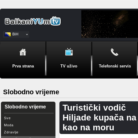
BiH
Srpski
Prva strana
TV uživo
Telefonski servis
Slobodno vrijeme
Turistički vodič
Slobodno vrijeme
Hiljade kupača na
Sve
kao na moru
Moda
Zdravlje