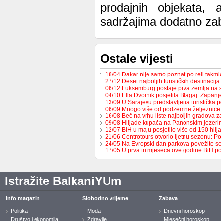
prodajnih objekata,
sadržajima dodatno zab
Ostale vijesti
18/04 Dakar nije samo poznat po reli takmi
27/12 Deset najboljih turističkih destinacij
06/12 Luksemburg postaje prva zemlja na 
04/10 Ella Dvornik posjetila Blagaj: Zapa
13/09 U Sarajevu predstavljena turistička
06/09 Mnogo više od podzemne željeznic
16/08 Beč na vrhu liste najboljih gradova za
09/08 Hiljade kupača na Panonskim jezeri
12/07 BiH u maju posjetilo više od 150 hil
21/06 Centrotours otvorio ljetnu sezonu: P
24/05 Na Evropski dan parkova povežite 
17/05 U prva tri mjeseca ove godine BiH p
Istražite BalkaniYUm
Info magazin
Slobodno vrijeme
Zabava
Politika
Moda
Dnevni horoskop
Društvo i ekonomija
Zdravlje
Mjesečni horoskop