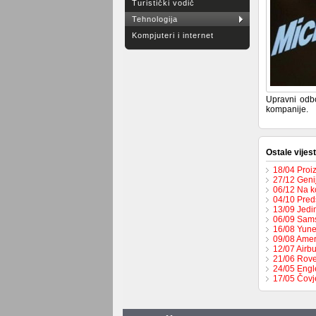
Turistički vodič
Tehnologija
Kompjuteri i internet
Upravni odbo
kompanije.
Ostale vijest
18/04 Proi
27/12 Geni
06/12 Na k
04/10 Pred
13/09 Jedi
06/09 Sams
16/08 Yune
09/08 Amer
12/07 Airbu
21/06 Rove
24/05 Engl
17/05 Čovj