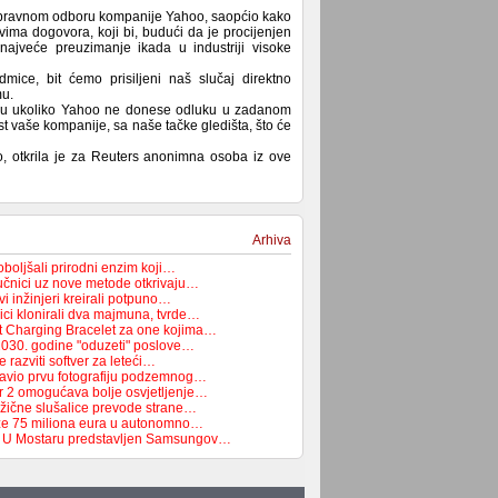
upravnom odboru kompanije Yahoo, saopćio kako
ima dogovora, koji bi, budući da je procijenjen
 najveće preuzimanje ikada u industriji visoke
mice, bit ćemo prisiljeni naš slučaj direktno
mu.
onudu ukoliko Yahoo ne donese odluku u zadanom
ost vaše kompanije, sa naše tačke gledišta, što će
o, otkrila je za Reuters anonimna osoba iz ove
Arhiva
boljšali prirodni enzim koji…
čnici uz nove metode otkrivaju…
i inžinjeri kreirali potpuno…
ici klonirali dva majmuna, tvrde…
t Charging Bracelet za one kojima…
2030. godine "oduzeti" poslove…
 razviti softver za leteći…
avio prvu fotografiju podzemnog…
r 2 omogućava bolje osvjetljenje…
žične slušalice prevode strane…
e 75 miliona eura u autonomno…
a: U Mostaru predstavljen Samsungov…