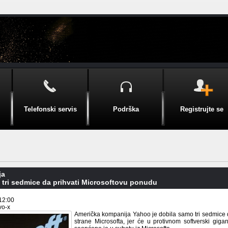
Telefonski servis
Podrška
Registrujte se
ja
 tri sedmice da prihvati Microsoftovu ponudu
12:00
vo-x
Američka kompanija Yahoo je dobila samo tri sedmice 
strane Microsofta, jer će u protivnom softverski gigan