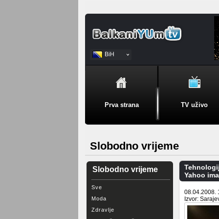
BiH
Srpski
Prva strana
TV uživo
Slobodno vrijeme
Tehnologi
Slobodno vrijeme
Yahoo ima
Sve
08.04.2008. 
Moda
Izvor: Saraje
Zdravlje