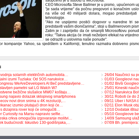
saopćeno je u subotu iz Microsofta.
CEO Microsofta Steve Ballmer je u pismo, upućenom 
"je sada vrijeme" da počnu pregovori o konačnim uslov
na više od 40 milijardi dolara, mogao predstavljati
tehnologije.
"Ako ne uspijemo postići dogovor u naredne tri sed
predstaviti vašim dioničarima", stoji u Ballmerovom pis
Zatim je i zaprijetio da će smanjiti Microsoftovu p
roku: "Takva akcija će imati neželjeni efekat na vrijedn
se odraziti u uslovima naše ponude".
r kompanije Yahoo, sa sjedištem u Kaliforniji, tenutno razmatra dobiveno pism
i
zvodnja solarnih električnih automobila…
26/04 Naučnici su po
jalni izumi Tuzlaka: Od SOS narukvice…
01/03 Googleovi nau
ongresu WeAreDevelopers AI Beč predstavljene…
01/02 Bivši Googleov
stavljen pametni sat LG Watch W7
25/01 Kineski naučn
nstvene bežične slušalice MW07 koštaju…
07/12 Narukvica Bol
ung najavio dolazak sklopivog smartphonea
30/11 Roboti će do 
ecov novi dron snima u 4K rezoluciji,…
09/11 Uber i NASA će
ikanac izumio plutajući dron koji će…
02/11 Elon Musk obj
s dizajnira rover koji će omogućiti…
12/10 Dodatak iBlaz
r Curiosity na Marsu napravio selfie…
05/10 Googleove be
eska crkva omogućila izgovaranje molitvi…
14/09 Samsung ulaž
ek budućnosti: Iskustvo 130-godišnjaka,…
07/09 Bh. premijer