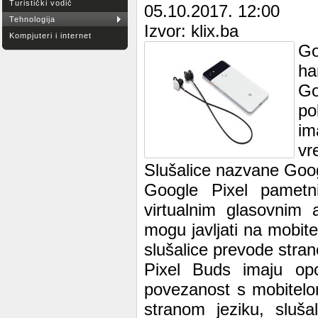
Turistički vodič
05.10.2017. 12:00
Tehnologija
Izvor: klix.ba
Kompjuteri i internet
Go
ha
Go
po
im
vr
Slušalice nazvane Googl
Google Pixel pametn
virtualnim glasovnim 
mogu javljati na mobitel
slušalice prevode stra
Pixel Buds imaju opc
povezanost s mobitelo
stranom jeziku, sluša