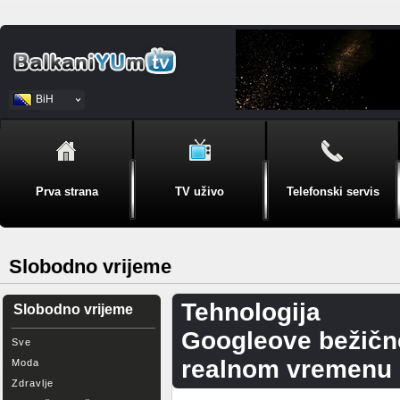
BiH
Srpski
Prva strana
TV uživo
Telefonski servis
Slobodno vrijeme
Tehnologija
Slobodno vrijeme
Googleove bežične
Sve
realnom vremenu
Moda
Zdravlje