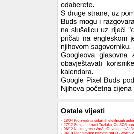
odaberete.
S druge strane, uz pom
Buds mogu i razgovarat
na slušalicu uz riječi "
pričati na engleskom je
njihovom sagovorniku.
Googleova glasovna as
obavještavati korisni
kalendara.
Google Pixel Buds podr
Njihova početna cijena 
Ostale vijesti
18/04 Proizvodnja solarnih električnih au
27/12 Genijalni izumi Tuzlaka: Od SOS na
06/12 Na kongresu WeAreDevelopers AI B
04/10 Predstavljen pametni sat LG Watch 