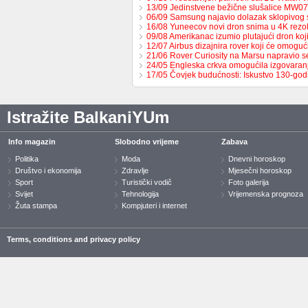
13/09 Jedinstvene bežične slušalice MW0
06/09 Samsung najavio dolazak sklopivog
16/08 Yuneecov novi dron snima u 4K rezol
09/08 Amerikanac izumio plutajući dron ko
12/07 Airbus dizajnira rover koji će omoguć
21/06 Rover Curiosity na Marsu napravio s
24/05 Engleska crkva omogućila izgovaran
17/05 Čovjek budućnosti: Iskustvo 130-go
Istražite BalkaniYUm
Info magazin
Slobodno vrijeme
Zabava
Politika
Moda
Dnevni horoskop
Društvo i ekonomija
Zdravlje
Mjesečni horoskop
Sport
Turistički vodič
Foto galerija
Svijet
Tehnologija
Vrijemenska prognoza
Žuta stampa
Kompjuteri i internet
Terms, conditions and privacy policy