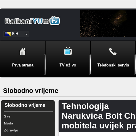
BiH
Srpski
Prva strana
TV uživo
Telefonski servis
Slobodno vrijeme
Tehnologija
Slobodno vrijeme
Narukvica Bolt Cha
Sve
mobitela uvijek p
Moda
Zdravlje