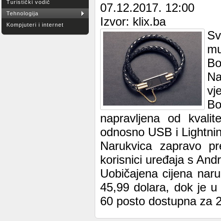
Turistički vodič
07.12.2017. 12:00
Tehnologija
Izvor: klix.ba
Kompjuteri i internet
Sv
mu
Bo
Na
vj
Bo
napravljena od kvalit
odnosno USB i Lightnin
Narukvica zapravo pr
korisnici uređaja s And
Uobičajena cijena naru
45,99 dolara, dok je 
60 posto dostupna za 2