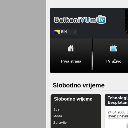
BiH
Srpski
Prva strana
TV uživo
Slobodno vrijeme
Tehnologi
Slobodno vrijeme
Besplatan
Sve
24.04.2008. 
Moda
Izvor: Dnevn
Zdravlje