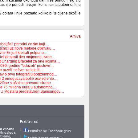
čkim kućama oko toga da im se ponudi neki vid
asnije ponudili svojim korisnicima putem online
 dolara i nije poznato koliko bi te cijene skočile
Arhiva
boljšali prirodni enzim koji…
čnici uz nove metode otkrivaju…
i inžinjeri kreirali potpuno…
ici klonirali dva majmuna, tvrde…
t Charging Bracelet za one kojima…
2030. godine "oduzeti" poslove…
 razviti softver za leteći…
avio prvu fotografiju podzemnog…
r 2 omogućava bolje osvjetljenje…
žične slušalice prevode strane…
e 75 miliona eura u autonomno…
a: U Mostaru predstavljen Samsungov…
Pratite nas!
je vezane
Pridružite se Facebook grupi
ših usluga
obleme,