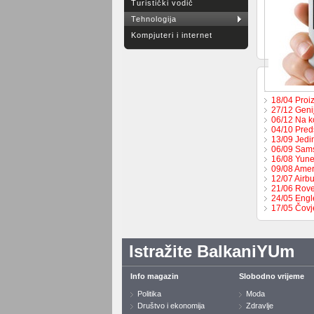
Turistički vodič
Tehnologija
Kompjuteri i internet
18/04 Proi
27/12 Geni
06/12 Na k
04/10 Pred
13/09 Jedi
06/09 Sams
16/08 Yune
09/08 Amer
12/07 Airbu
21/06 Rove
24/05 Engl
17/05 Čovj
Istražite BalkaniYUm
Info magazin
Slobodno vrijeme
Politika
Moda
Društvo i ekonomija
Zdravlje