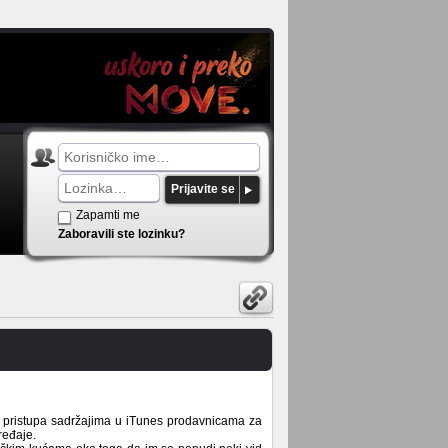
Prijavite se
Zapamti me
Zaboravili ste lozinku?
 pristupa sadržajima u iTunes prodavnicama za
ređaje.