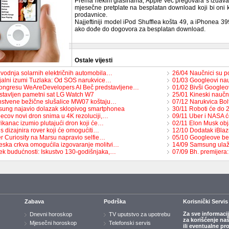
Prema nekim glasinama, Apple već pregovara s izdava
mjesečne pretplate na besplatan download koji bi oni k
prodavnice.
Najjeftiniji model iPod Shufflea košta 49, a iPhonea 399
ako dođe do dogovora za besplatan download.
Ostale vijesti
zvodnja solarnih električnih automobila…
26/04 Naučnici su po
jalni izumi Tuzlaka: Od SOS narukvice…
01/03 Googleovi nau
ongresu WeAreDevelopers AI Beč predstavljene…
01/02 Bivši Googleov
stavljen pametni sat LG Watch W7
25/01 Kineski naučn
nstvene bežične slušalice MW07 koštaju…
07/12 Narukvica Bol
ung najavio dolazak sklopivog smartphonea
30/11 Roboti će do 
ecov novi dron snima u 4K rezoluciji,…
09/11 Uber i NASA će
ikanac izumio plutajući dron koji će…
02/11 Elon Musk obj
s dizajnira rover koji će omogućiti…
12/10 Dodatak iBlaz
r Curiosity na Marsu napravio selfie…
05/10 Googleove be
eska crkva omogućila izgovaranje molitvi…
14/09 Samsung ulaž
ek budućnosti: Iskustvo 130-godišnjaka,…
07/09 Bh. premijer
Zabava
Podrška
Korisnički Servis
Za sve informaci
Dnevni horoskop
TV uputstvo za upotrebu
za korišćenje na
Mjesečni horoskop
Telefonski servis
ili eventualne pr