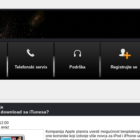
Telefonski servis
Podrška
Registrujte se
ja
 download sa iTunesa?
12:00
i avaz
Kompanija Apple planira uvesti mogućnost besplatnog
one korisnike koji izdvoje više novca za iPod i iPhone u