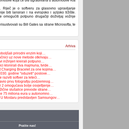
omobile koja će biti ugrađivana u automobile Kia
. Riječ je o softveru za glasovno upravljanje
e biti lansiran i na evropsko i azijsko tržište.
te omogućiti potpuno drugačiji doživljaj vožnje
ustvovali su Bill Gates sa strane Microsofta, te
Arhiva
boljšali prirodni enzim koji…
čnici uz nove metode otkrivaju…
i inžinjeri kreirali potpuno…
ici klonirali dva majmuna, tvrde…
t Charging Bracelet za one kojima…
2030. godine "oduzeti" poslove…
 razviti softver za leteći…
avio prvu fotografiju podzemnog…
r 2 omogućava bolje osvjetljenje…
žične slušalice prevode strane…
e 75 miliona eura u autonomno…
a: U Mostaru predstavljen Samsungov…
Pratite nas!