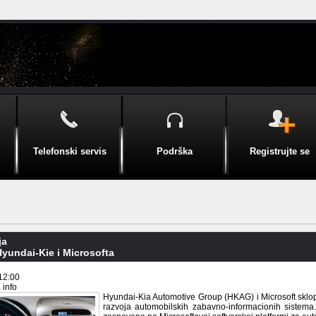
Telefonski servis
Podrška
Registrujte se
ja
yundai-Kie i Microsofta
12:00
 info
Hyundai-Kia Automotive Group (HKAG) i Microsoft sklop
razvoja automobilskih zabavno-informacionih sistema.