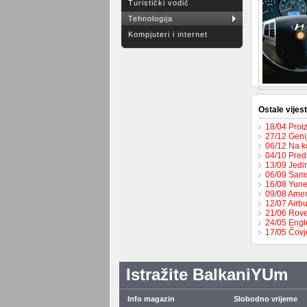
Turistički vodič
Tehnologija
Kompjuteri i internet
Ostale vijest
18/04 Proi
27/12 Geni
06/12 Na k
04/10 Pred
13/09 Jedi
06/09 Sams
16/08 Yune
09/08 Amer
12/07 Airbu
21/06 Rove
24/05 Engl
17/05 Čovj
Istražite BalkaniYUm
Info magazin
Slobodno vrijeme