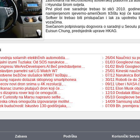
zasnovana na Microsoftovoj softverskoj platformi za aut
i Hyundai širom svijeta.
Prvi plod ove saradnje trebao bi stići 2010. godine
namijenjenom sjeverno-američkom tržištu koji će kasnij
Softver bi trebao biti pristupačan i lak za upotrebu 
vozačima.
Svečanom potpisivanju dogovora o saradnji u Seoulu pris
Euisun Chung, predsjednik uprave HKAG.
i
zvodnja solarnih električnih automobila…
26/04 Naučnici su po
jalni izumi Tuzlaka: Od SOS narukvice…
01/03 Googleovi nau
ongresu WeAreDevelopers AI Beč predstavljene…
01/02 Bivši Googleov
stavljen pametni sat LG Watch W7
25/01 Kineski naučn
nstvene bežične slušalice MW07 koštaju…
07/12 Narukvica Bol
ung najavio dolazak sklopivog smartphonea
30/11 Roboti će do 
ecov novi dron snima u 4K rezoluciji,…
09/11 Uber i NASA će
ikanac izumio plutajući dron koji će…
02/11 Elon Musk obj
s dizajnira rover koji će omogućiti…
12/10 Dodatak iBlaz
r Curiosity na Marsu napravio selfie…
05/10 Googleove be
eska crkva omogućila izgovaranje molitvi…
14/09 Samsung ulaž
ek budućnosti: Iskustvo 130-godišnjaka,…
07/09 Bh. premijer
Zabava
Podrška
Korisnički Servis