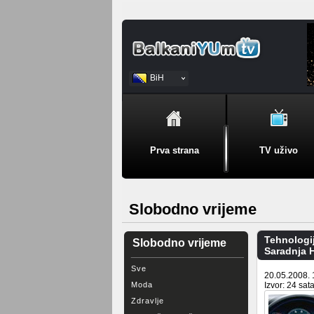
BiH
Srpski
Prva strana
TV uživo
Slobodno vrijeme
Tehnologi
Slobodno vrijeme
Saradnja H
Sve
20.05.2008. 
Moda
Izvor: 24 sata
Zdravlje