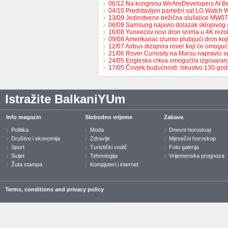
06/12 Na kongresu WeAreDevelopers AI B
04/10 Predstavljen pametni sat LG Watch 
13/09 Jedinstvene bežične slušalice MW0
06/09 Samsung najavio dolazak sklopivog
16/08 Yuneecov novi dron snima u 4K rezol
09/08 Amerikanac izumio plutajući dron ko
12/07 Airbus dizajnira rover koji će omoguć
21/06 Rover Curiosity na Marsu napravio s
24/05 Engleska crkva omogućila izgovaran
17/05 Čovjek budućnosti: Iskustvo 130-go
Istražite BalkaniYUm
Info magazin
Slobodno vrijeme
Zabava
Politika
Moda
Dnevni horoskop
Društvo i ekonomija
Zdravlje
Mjesečni horoskop
Sport
Turistički vodič
Foto galerija
Svijet
Tehnologija
Vrijemenska prognoza
Žuta stampa
Kompjuteri i internet
Terms, conditions and privacy policy