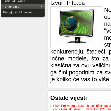
Turistički vodič
Izvor: Info.ba
Tehnologija
No
Kompjuteri i internet
op
na
"v
mo
st
konkurenciju, štedeći
inčne modele, što za 
klasična za ovu veličin
ga čini pogodnim za sve 
je koliko će vas to viš
Ostale vijesti
18/04 Proizvodnja solarnih električnih au
27/12 Genijalni izumi Tuzlaka: Od SOS na