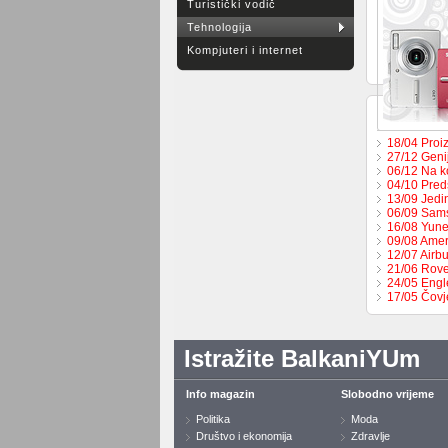
Turistički vodič
Tehnologija
Kompjuteri i internet
18/04 Proi
27/12 Geni
06/12 Na k
04/10 Pred
13/09 Jedi
06/09 Sams
16/08 Yune
09/08 Amer
12/07 Airbu
21/06 Rove
24/05 Engl
17/05 Čovj
Istražite BalkaniYUm
Info magazin
Slobodno vrijeme
Politika
Moda
Društvo i ekonomija
Zdravlje