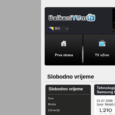
BiH
Srpski
Prva strana
TV uživo
Slobodno vrijeme
Tehnologi
Slobodno vrijeme
Samsung L
Sve
01.07.2008. 
Moda
Izvor: Mobih
Zdravlje