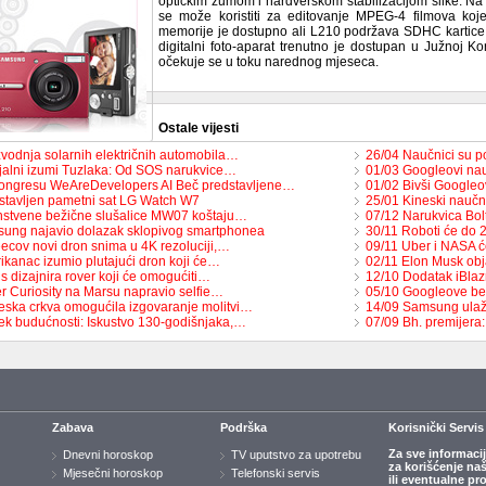
optičkim zumom i hardverskom stabilizacijom slike. Na p
se može koristiti za editovanje MPEG-4 filmova k
memorije je dostupno ali L210 podržava SDHC kartic
digitalni foto-aparat trenutno je dostupan u Južnoj Ko
očekuje se u toku narednog mjeseca.
Ostale vijesti
zvodnja solarnih električnih automobila…
26/04 Naučnici su po
jalni izumi Tuzlaka: Od SOS narukvice…
01/03 Googleovi nau
ongresu WeAreDevelopers AI Beč predstavljene…
01/02 Bivši Googleov
stavljen pametni sat LG Watch W7
25/01 Kineski naučn
nstvene bežične slušalice MW07 koštaju…
07/12 Narukvica Bol
ung najavio dolazak sklopivog smartphonea
30/11 Roboti će do 
ecov novi dron snima u 4K rezoluciji,…
09/11 Uber i NASA će
ikanac izumio plutajući dron koji će…
02/11 Elon Musk obj
s dizajnira rover koji će omogućiti…
12/10 Dodatak iBlaz
r Curiosity na Marsu napravio selfie…
05/10 Googleove be
eska crkva omogućila izgovaranje molitvi…
14/09 Samsung ulaž
ek budućnosti: Iskustvo 130-godišnjaka,…
07/09 Bh. premijer
Zabava
Podrška
Korisnički Servis
Za sve informaci
Dnevni horoskop
TV uputstvo za upotrebu
za korišćenje na
Mjesečni horoskop
Telefonski servis
ili eventualne pr