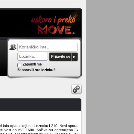
Prijavite se
Zapamti me
Zaboravili ste lozinku?
 foto-aparat koji nosi oznaku L210. Novi aparat
etljivost do ISO 1600. Sočiva su opremljena 3x