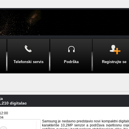
Telefonski servis
Podrška
Registrujte se
ja
210 digitalac
12:00
.ba
Samsung je nedavno predstavio novi kompaktni digitalni
karakteriše 10,2MP senzor a podržava svjetlosnu osj