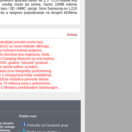
oleđini aparata nalazi se 2,5’’ LCD displej koji
oje uređaj može da snima. Samo 10MB interne
e kao i SD i MMC opcije. Novi Samsung-ov L210
reji a njegovo pojavljivanje na drugim tržištima
Arhiva
boljšali prirodni enzim koji…
čnici uz nove metode otkrivaju…
i inžinjeri kreirali potpuno…
ici klonirali dva majmuna, tvrde…
t Charging Bracelet za one kojima…
2030. godine "oduzeti" poslove…
 razviti softver za leteći…
avio prvu fotografiju podzemnog…
r 2 omogućava bolje osvjetljenje…
žične slušalice prevode strane…
e 75 miliona eura u autonomno…
a: U Mostaru predstavljen Samsungov…
Pratite nas!
je vezane
Pridružite se Facebook grupi
ših usluga
obleme,