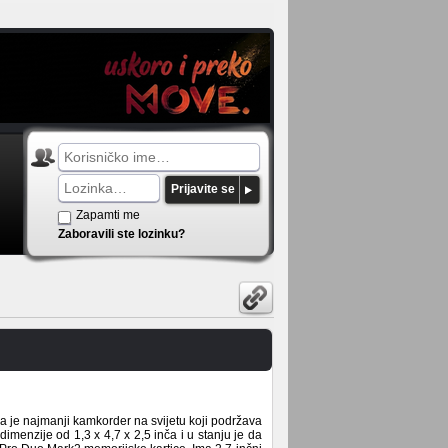
Prijavite se
Zapamti me
Zaboravili ste lozinku?
a je najmanji kamkorder na svijetu koji podržava
nzije od 1,3 x 4,7 x 2,5 inča i u stanju je da