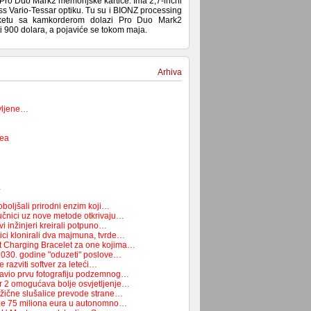
 Pro Duo Mark2 memorijske kartice. Ima 2,7-inčni
Zeiss Vario-Tessar optiku. Tu su i BIONZ processing
aketu sa kamkorderom dolazi Pro Duo Mark2
 900 dolara, a pojaviće se tokom maja.
Arhiva
vljene…
nea
…
boljšali prirodni enzim koji…
čnici uz nove metode otkrivaju…
i inžinjeri kreirali potpuno…
ici klonirali dva majmuna, tvrde…
t Charging Bracelet za one kojima…
2030. godine "oduzeti" poslove…
 razviti softver za leteći…
avio prvu fotografiju podzemnog…
r 2 omogućava bolje osvjetljenje…
žične slušalice prevode strane…
e 75 miliona eura u autonomno…