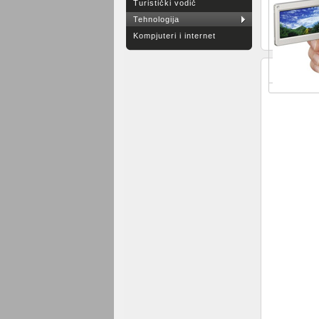
Turistički vodič
Tehnologija
Kompjuteri i internet