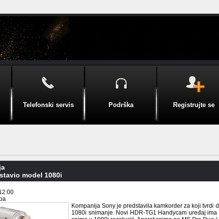
Telefonski servis
Podrška
Registrujte se
ja
stavio model 1080i
12:00
.ba
Kompanija Sony je predstavila kamkorder za koji tvrdi d
1080i snimanje. Novi HDR-TG1 Handycam uređaj ima dime