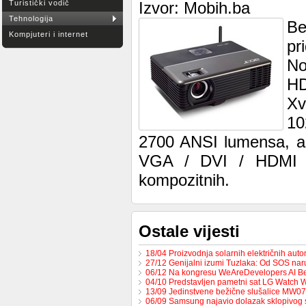
Turistički vodič
Izvor: Mobih.ba
Tehnologija
Be
Kompjuteri i internet
pr
No
HD
Xv
10
2700 ANSI lumensa, a 
VGA / DVI / HDMI pr
kompozitnih.
Ostale vijesti
18/04 Proizvodnja solarnih električnih au
27/12 Genijalni izumi Tuzlaka: Od SOS na
06/12 Na kongresu WeAreDevelopers AI B
04/10 Predstavljen pametni sat LG Watch 
13/09 Jedinstvene bežične slušalice MW0
06/09 Samsung najavio dolazak sklopivog