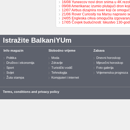
16/08 Yuneecov novi dron snima u 4K rezol
09/08 Amerikanac izumio plutajući dron ko
12/07 Airbus dizajnira rover koji će omoguć
21/06 Rover Curiosity na Marsu napravio s
24/05 Engleska crkva omogućila izgovaran
17/05 Čovjek budućnosti: Iskustvo 130-go
Istražite BalkaniYUm
Info magazin
Slobodno vrijeme
Zabava
Politika
Moda
Dnevni horoskop
Društvo i ekonomija
Zdravlje
Mjesečni horoskop
Sport
Turistički vodič
Foto galerija
Svijet
Tehnologija
Vrijemenska prognoza
Žuta stampa
Kompjuteri i internet
Terms, conditions and privacy policy