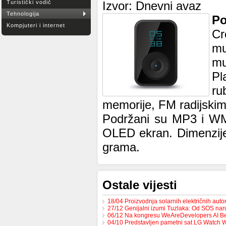
Turistički vodič
Izvor: Dnevni avaz
Tehnologija
Po
Kompjuteri i internet
Cr
mu
mu
Pl
ru
memorije, FM radijskim
Podržani su MP3 i WMA
OLED ekran. Dimenzije
grama.
Ostale vijesti
18/04 Proizvodnja solarnih električnih au
27/12 Genijalni izumi Tuzlaka: Od SOS na
06/12 Na kongresu WeAreDevelopers AI B
04/10 Predstavljen pametni sat LG Watch 