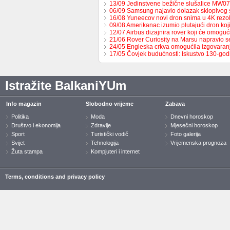
13/09 Jedinstvene bežične slušalice MW0
06/09 Samsung najavio dolazak sklopivog
16/08 Yuneecov novi dron snima u 4K rezol
09/08 Amerikanac izumio plutajući dron ko
12/07 Airbus dizajnira rover koji će omoguć
21/06 Rover Curiosity na Marsu napravio s
24/05 Engleska crkva omogućila izgovaran
17/05 Čovjek budućnosti: Iskustvo 130-go
Istražite BalkaniYUm
Info magazin
Slobodno vrijeme
Zabava
Politika
Moda
Dnevni horoskop
Društvo i ekonomija
Zdravlje
Mjesečni horoskop
Sport
Turistički vodič
Foto galerija
Svijet
Tehnologija
Vrijemenska prognoza
Žuta stampa
Kompjuteri i internet
Terms, conditions and privacy policy