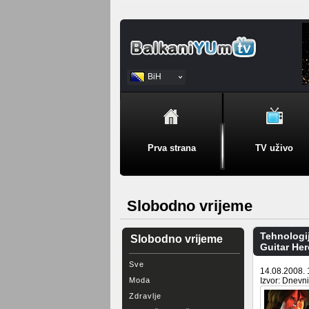
BiH
Srpski
Prva strana
TV uživo
Slobodno vrijeme
Tehnologi
Slobodno vrijeme
Guitar Her
Sve
14.08.2008. 
Moda
Izvor: Dnevn
Zdravlje