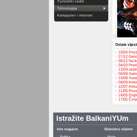
Turistički vodič
Tehnologija
Kompjuteri i internet
Ostale vijest
18/04 Proi
27/12 Geni
06/12 Na k
04/10 Pred
13/09 Jedi
06/09 Sams
16/08 Yune
09/08 Amer
12/07 Airbu
21/06 Rove
24/05 Engl
17/05 Čovj
Istražite BalkaniYUm
Info magazin
Slobodno vrijeme
Politika
Moda