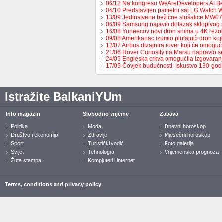
06/12 Na kongresu WeAreDevelopers AI B
04/10 Predstavljen pametni sat LG Watch 
13/09 Jedinstvene bežične slušalice MW0
06/09 Samsung najavio dolazak sklopivog
16/08 Yuneecov novi dron snima u 4K rezol
09/08 Amerikanac izumio plutajući dron ko
12/07 Airbus dizajnira rover koji će omoguć
21/06 Rover Curiosity na Marsu napravio s
24/05 Engleska crkva omogućila izgovaran
17/05 Čovjek budućnosti: Iskustvo 130-go
Istražite BalkaniYUm
Info magazin
Slobodno vrijeme
Zabava
Politika
Moda
Dnevni horoskop
Društvo i ekonomija
Zdravlje
Mjesečni horoskop
Sport
Turistički vodič
Foto galerija
Svijet
Tehnologija
Vrijemenska prognoza
Žuta stampa
Kompjuteri i internet
Terms, conditions and privacy policy