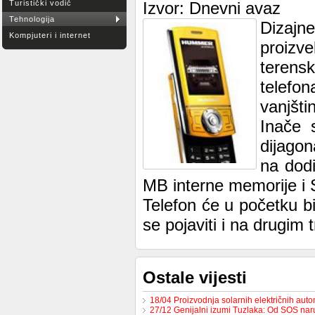
Turistički vodič
Izvor: Dnevni avaz
Tehnologija
Dizajn
Kompjuteri i internet
proizv
terens
telefo
vanjšti
Inače 
dijagon
na dod
MB interne memorije i 
Telefon će u početku bi
se pojaviti i na drugim t
Ostale vijesti
18/04 Proizvodnja solarnih električnih au
27/12 Genijalni izumi Tuzlaka: Od SOS na