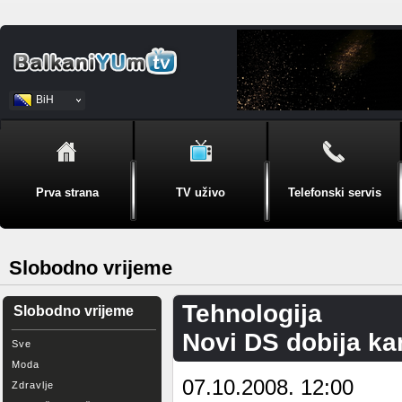
BiH
Srpski
Prva strana
TV uživo
Telefonski servis
Slobodno vrijeme
Tehnologija
Slobodno vrijeme
Novi DS dobija ka
Sve
Moda
07.10.2008. 12:00
Zdravlje