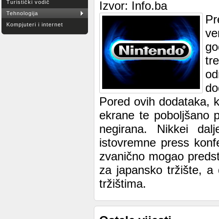
Turistički vodič
Izvor: Info.ba
Tehnologija
Pr
Kompjuteri i internet
ve
go
tr
o
do
Pored ovih dodataka, k
ekrane te poboljšano p
negirana. Nikkei dal
istovremne press konfe
zvanično mogao predsta
za japansko tržište, a
tržištima.