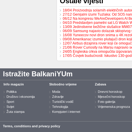
Ostale vijesti
18/04 Proizvodnja solarnih električnih au
27/12 Genijalni izumi Tuzlaka: Od SOS na
06/12 Na kongresu WeAreDevelopers AI B
04/10 Predstavljen pametni sat LG Watch 
13/09 Jedinstvene bežične slušalice MW0
06/09 Samsung najavio dolazak sklopivog
16/08 Yuneecov novi dron snima u 4K rezol
09/08 Amerikanac izumio plutajući dron ko
12/07 Airbus dizajnira rover koji će omoguć
21/06 Rover Curiosity na Marsu napravio s
24/05 Engleska crkva omogućila izgovaran
17/05 Čovjek budućnosti: Iskustvo 130-go
Istražite BalkaniYUm
Info magazin
Slobodno vrijeme
Zabava
Politika
Moda
Dnevni horoskop
Društvo i ekonomija
Zdravlje
Mjesečni horoskop
Sport
Turistički vodič
Foto galerija
Svijet
Tehnologija
Vrijemenska prognoza
Žuta stampa
Kompjuteri i internet
Terms, conditions and privacy policy