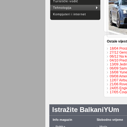
Turistički vodič
Tehnologija
Kompjuteri i internet
Ostale vijest
18/04 Proi
27/12 Geni
06/12 Na k
04/10 Pred
13/09 Jedi
06/09 Sams
16/08 Yune
09/08 Amer
12/07 Airbu
21/06 Rove
24/05 Engl
17/05 Čovj
Istražite BalkaniYUm
Info magazin
Slobodno vrijeme
Politika
Moda