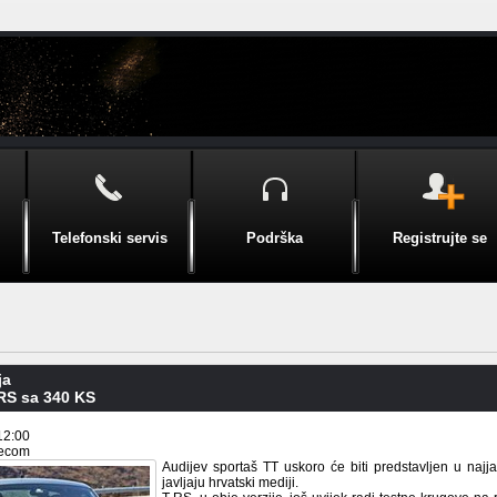
Telefonski servis
Podrška
Registrujte se
ja
-RS sa 340 KS
12:00
lecom
Audijev sportaš TT uskoro će biti predstavljen u naj
javljaju hrvatski mediji.