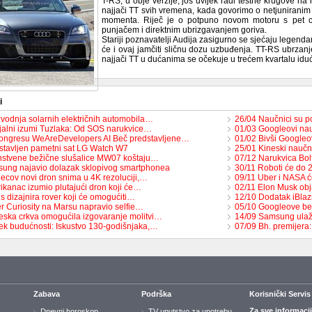
T-RS, u obje verzije, još uvijek radi testne krugove n
najjači TT svih vremena, kada govorimo o netjuniranim
momenta. Riječ je o potpuno novom motoru s pet ci
punjačem i direktnim ubrizgavanjem goriva.
Stariji poznavatelji Audija zasigurno se sjećaju legend
će i ovaj jamčiti sličnu dozu uzbuđenja. TT-RS ubrzan
najjači TT u dućanima se očekuje u trećem kvartalu idu
i
zvodnja solarnih električnih automobila…
26/04 Naučnici su po
jalni izumi Tuzlaka: Od SOS narukvice…
01/03 Googleovi nau
ongresu WeAreDevelopers AI Beč predstavljene…
01/02 Bivši Googleov
stavljen pametni sat LG Watch W7
25/01 Kineski naučn
nstvene bežične slušalice MW07 koštaju…
07/12 Narukvica Bol
ung najavio dolazak sklopivog smartphonea
30/11 Roboti će do 
ecov novi dron snima u 4K rezoluciji,…
09/11 Uber i NASA će
ikanac izumio plutajući dron koji će…
02/11 Elon Musk obj
s dizajnira rover koji će omogućiti…
12/10 Dodatak iBlaz
r Curiosity na Marsu napravio selfie…
05/10 Googleove be
eska crkva omogućila izgovaranje molitvi…
14/09 Samsung ulaž
ek budućnosti: Iskustvo 130-godišnjaka,…
07/09 Bh. premijer
Zabava
Podrška
Korisnički Servis
Za sve informaci
Dnevni horoskop
TV uputstvo za upotrebu