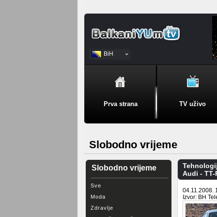
BiH
Srpski
Prva strana
TV uživo
Slobodno vrijeme
Tehnologi
Slobodno vrijeme
Audi - TT
Sve
04.11.2008. 
Moda
Izvor: BH Te
Zdravlje