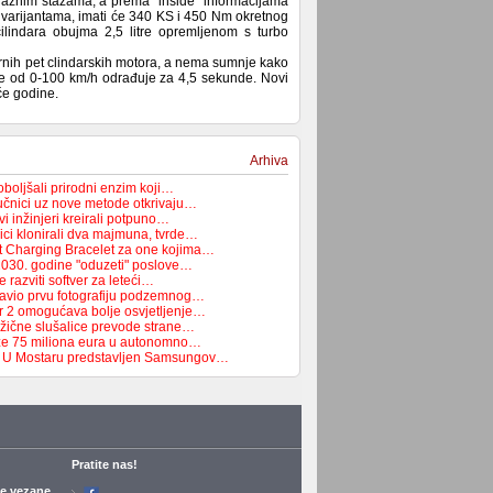
a raznim stazama, a prema "inside" informacijama
 varijantama, imati će 340 KS i 450 Nm okretnog
lindara obujma 2,5 litre opremljenom s turbo
arnih pet clindarskih motora, a nema sumnje kako
je od 0-100 km/h odrađuje za 4,5 sekunde. Novi
će godine.
Arhiva
boljšali prirodni enzim koji…
čnici uz nove metode otkrivaju…
i inžinjeri kreirali potpuno…
ici klonirali dva majmuna, tvrde…
t Charging Bracelet za one kojima…
2030. godine "oduzeti" poslove…
 razviti softver za leteći…
avio prvu fotografiju podzemnog…
r 2 omogućava bolje osvjetljenje…
žične slušalice prevode strane…
e 75 miliona eura u autonomno…
a: U Mostaru predstavljen Samsungov…
Pratite nas!
je vezane