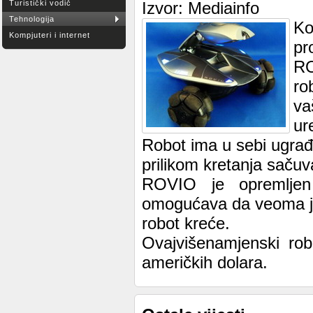
Turistički vodič
Izvor: Mediainfo
Tehnologija
Ko
Kompjuteri i internet
pr
RO
ro
va
ur
Robot ima u sebi ugra
prilikom kretanja saču
ROVIO je opremljen
omogućava da veoma jas
robot kreće.
Ovajvišenamjenski rob
američkih dolara.