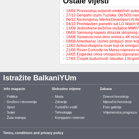
Ostale vijesti
18/04 Proizvodnja solarnih električnih au
27/12 Genijalni izumi Tuzlaka: Od SOS na
06/12 Na kongresu WeAreDevelopers AI B
04/10 Predstavljen pametni sat LG Watch 
13/09 Jedinstvene bežične slušalice MW0
06/09 Samsung najavio dolazak sklopivog
16/08 Yuneecov novi dron snima u 4K rezol
09/08 Amerikanac izumio plutajući dron ko
12/07 Airbus dizajnira rover koji će omoguć
21/06 Rover Curiosity na Marsu napravio s
24/05 Engleska crkva omogućila izgovaran
17/05 Čovjek budućnosti: Iskustvo 130-go
Istražite BalkaniYUm
Info magazin
Slobodno vrijeme
Zabava
Politika
Moda
Dnevni horoskop
Društvo i ekonomija
Zdravlje
Mjesečni horoskop
Sport
Turistički vodič
Foto galerija
Svijet
Tehnologija
Vrijemenska prognoza
Žuta stampa
Kompjuteri i internet
Terms, conditions and privacy policy