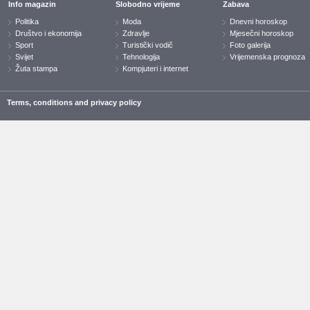
Info magazin
Slobodno vrijeme
Zabava
Politika
Moda
Dnevni horoskop
Društvo i ekonomija
Zdravlje
Mjesečni horoskop
Sport
Turistički vodič
Foto galerija
Svijet
Tehnologija
Vrijemenska prognoza
Žuta stampa
Kompjuteri i internet
Terms, conditions and privacy policy