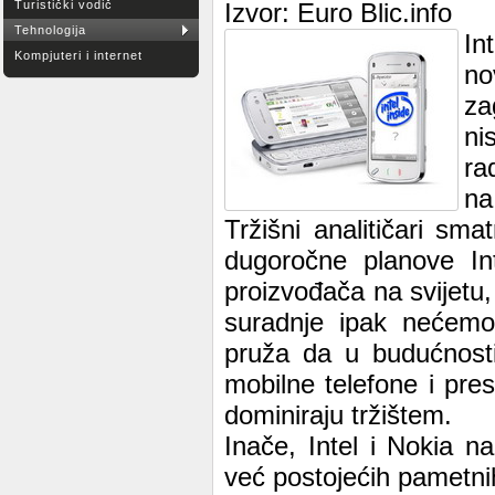
Turistički vodič
Izvor: Euro Blic.info
Tehnologija
In
Kompjuteri i internet
no
za
ni
ra
na
Tržišni analitičari s
dugoročne planove Int
proizvođača na svijetu
suradnje ipak nećemo 
pruža da u budućnost
mobilne telefone i pre
dominiraju tržištem.
Inače, Intel i Nokia n
već postojećih pametnih