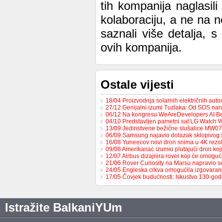
tih kompanija naglasil
kolaboraciju, a ne na 
saznali više detalja, 
ovih kompanija.
Ostale vijesti
18/04 Proizvodnja solarnih električnih au
27/12 Genijalni izumi Tuzlaka: Od SOS na
06/12 Na kongresu WeAreDevelopers AI B
04/10 Predstavljen pametni sat LG Watch 
13/09 Jedinstvene bežične slušalice MW0
06/09 Samsung najavio dolazak sklopivog
16/08 Yuneecov novi dron snima u 4K rezol
09/08 Amerikanac izumio plutajući dron ko
12/07 Airbus dizajnira rover koji će omoguć
21/06 Rover Curiosity na Marsu napravio s
24/05 Engleska crkva omogućila izgovaran
17/05 Čovjek budućnosti: Iskustvo 130-go
Istražite BalkaniYUm