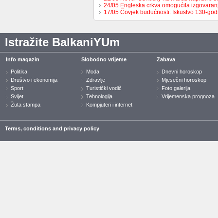
24/05 Engleska crkva omogućila izgovaran
17/05 Čovjek budućnosti: Iskustvo 130-go
Istražite BalkaniYUm
Info magazin
Slobodno vrijeme
Zabava
Politika
Moda
Dnevni horoskop
Društvo i ekonomija
Zdravlje
Mjesečni horoskop
Sport
Turistički vodič
Foto galerija
Svijet
Tehnologija
Vrijemenska prognoza
Žuta stampa
Kompjuteri i internet
Terms, conditions and privacy policy