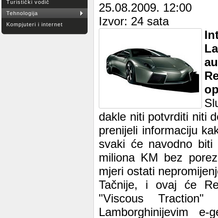
Turistički vodič
25.08.2009. 12:00
Tehnologija
Izvor: 24 sata
Kompjuteri i internet
In
La
au
Re
op
Sl
dakle niti potvrditi niti
prenijeli informaciju k
svaki će navodno biti 
miliona KM bez poreza
mjeri ostati nepromijen
Tačnije, i ovaj će R
"Viscous Traction
Lamborghinijevim e-