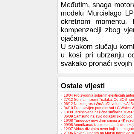
Međutim, snaga motora
modelu Murcielago LP6
okretnom momentu. P
kompenzaciji zbog vje
ojačanja.
U svakom slučaju kombi
u kosi pri ubrzanju o
svakako pronaći svojih
Ostale vijesti
18/04 Proizvodnja solarnih električnih au
27/12 Genijalni izumi Tuzlaka: Od SOS na
06/12 Na kongresu WeAreDevelopers AI B
04/10 Predstavljen pametni sat LG Watch 
13/09 Jedinstvene bežične slušalice MW0
06/09 Samsung najavio dolazak sklopivog
16/08 Yuneecov novi dron snima u 4K rezol
09/08 Amerikanac izumio plutajući dron ko
12/07 Airbus dizajnira rover koji će omoguć
21/06 Rover Curiosity na Marsu napravio s