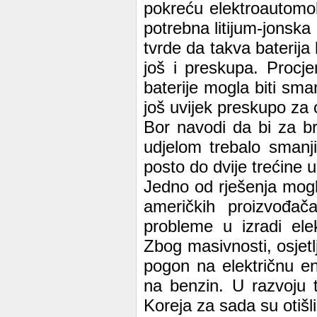
pokreću elektroautomob
potrebna litijum-jonska
tvrde da takva baterija
još i preskupa. Procje
baterije mogla biti sm
još uvijek preskupo za 
Bor navodi da bi za br
udjelom trebalo smanj
posto do dvije trećine 
Jedno od rješenja moglo
američkih proizvođa
probleme u izradi elek
Zbog masivnosti, osjetlj
pogon na električnu en
na benzin. U razvoju 
Koreja za sada su otišli