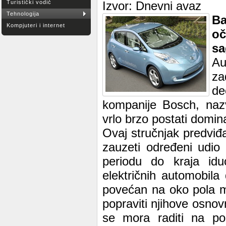
Turistički vodič
Izvor: Dnevni avaz
Tehnologija
Ba
Kompjuteri i internet
o
sa
Au
za
de
kompanije Bosch, nazv
vrlo brzo postati domin
Ovaj stručnjak predviđ
zauzeti određeni udio 
periodu do kraja iduć
električnih automobil
povećan na oko pola mil
popraviti njihove osnov
se mora raditi na popr