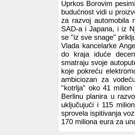
Uprkos Borovim pesimis
budućnost vidi u proizv
za razvoj automobila n
SAD-a i Japana, i iz N
se "iz sve snage" priključ
Vlada kancelarke Ange
do kraja iduće decen
smatraju svoje autoput
koje pokreću elektromot
ambiciozan za vodeću
"kotrlja" oko 41 milion
Berlinu planira u razvo
uključujući i 115 mili
sprovela ispitivanja voz
170 miliona eura za una