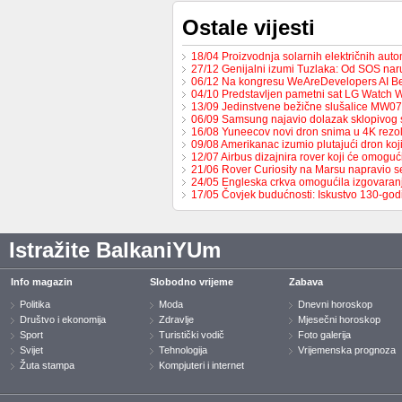
Ostale vijesti
18/04 Proizvodnja solarnih električnih au
27/12 Genijalni izumi Tuzlaka: Od SOS na
06/12 Na kongresu WeAreDevelopers AI B
04/10 Predstavljen pametni sat LG Watch 
13/09 Jedinstvene bežične slušalice MW0
06/09 Samsung najavio dolazak sklopivog
16/08 Yuneecov novi dron snima u 4K rezol
09/08 Amerikanac izumio plutajući dron ko
12/07 Airbus dizajnira rover koji će omoguć
21/06 Rover Curiosity na Marsu napravio s
24/05 Engleska crkva omogućila izgovaran
17/05 Čovjek budućnosti: Iskustvo 130-go
Istražite BalkaniYUm
Info magazin
Slobodno vrijeme
Zabava
Politika
Moda
Dnevni horoskop
Društvo i ekonomija
Zdravlje
Mjesečni horoskop
Sport
Turistički vodič
Foto galerija
Svijet
Tehnologija
Vrijemenska prognoza
Žuta stampa
Kompjuteri i internet