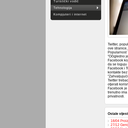
Turistički vodič
Tehnologija
Kompjuteri i internet
Twitter, pop
ove stranice,
Popularnost T
"Očigledno je
Facebook koj
da se loguju 
Facebook i Tw
kontakte bez 
"Zahvaljujući
Twitter treba
otjerati koris
Facebook je 
trenutno ima 
privatnosti.
Ostale vijest
18/04 Proi
27/12 Geni