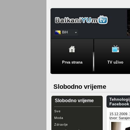
BiH
Srpski
Prva strana
TV uživo
Slobodno vrijeme
Tehnologi
Slobodno vrijeme
Facebook i
Sve
15.12.2009. 
Moda
Izvor: Saraje
Zdravlje