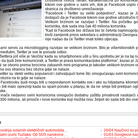
Društvena mreža Twitter, karakteristična po komunik
tokom ove godine u sami vrh, dok je Facebook uspio u
stranica za društveno umrežavanje.
"Facebook i Twitter su veliki pobjednici“, kazao je 
dodajući da je Facebook tokom ove godine utrostručio br
Velikom brzinom se razvijao i Twitter. Na početku god
korisnika, dok sada ima čak 40 miliona korisnika.
"Kad bi Facebook bio država bio bi četvrta najmnogoljud
bivši zamjenik press sekretara u administraciji George
nije nadao da će Twitter imati toliko utjecaja.
ularni servis za microblogging razvijao se velikom brzinom. Bilo je višemilions
 međutim, Twitter je sve te ponude odbio.
wittera još više je 'skočila' kada su smartphonesi ušli u širu upotrebu jer je na taj
 da ljudi žele komunicirati, a Twitter je prava komunikacijska platforma“, kazao j
i se otvorio prema tvrocima zabavnih mini-programa je također velikom brzinom 
na ovu stranicu bez obzira gdje se nalaze.
itter su stekli veliku popularost i zahvaljujući tome što omogućavaju svim korisnic
obzira na to gdje se nalaze.
 Facebooku ljudi mogu biti u neprestanom kontaktu sve i ako su hiljadama kilometar
o biti malo oprezniji kada su spam poruke u pitanju, te da ne smije biti pretrpan og
nike.
inače nedavno svim korisnicima omogućio dodatnu zaštitu privatnosti nastojeći da
300 miliona, ali privuče i nove korisnike koji možda nisu željeli do sada biti dio ove
i
zvodnja solarnih električnih automobila…
26/04 Naučnici su po
jalni izumi Tuzlaka: Od SOS narukvice…
01/03 Googleovi nau