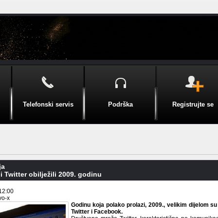
Telefonski servis
Podrška
Registrujte se
ja
 Twitter obilježili 2009. godinu
12:00
vo-x
Godinu koja polako prolazi, 2009., velikim dijelom su
Twitter i Facebook.