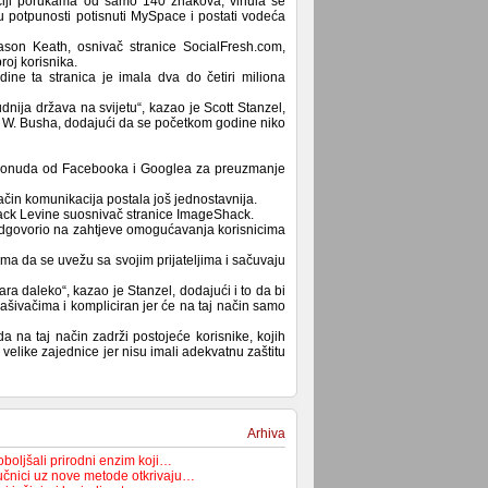
aciji porukama od samo 140 znakova, vinula se
 potpunosti potisnuti MySpace i postati vodeća
Jason Keath, osnivač stranice SocialFresh.com,
oj korisnika.
ine ta stranica je imala dva do četiri miliona
nija država na svijetu“, kazao je Scott Stanzel,
a W. Busha, dodajući da se početkom godine niko
kih ponuda od Facebooka i Googlea za preuzmanje
 način komunikacija postala još jednostavnija.
e Jack Levine suosnivač stranice ImageShack.
odgovorio na zahtjeve omogućavanja korisnicima
ima da se uvežu sa svojim prijateljima i sačuvaju
a daleko“, kazao je Stanzel, dodajući i to da bi
lašivačima i kompliciran jer će na taj način samo
 na taj način zadrži postojeće korisnike, kojih
 velike zajednice jer nisu imali adekvatnu zaštitu
Arhiva
boljšali prirodni enzim koji…
čnici uz nove metode otkrivaju…