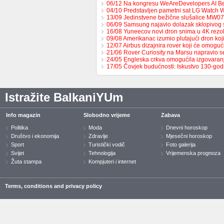
06/12 Na kongresu WeAreDevelopers AI B
04/10 Predstavljen pametni sat LG Watch 
13/09 Jedinstvene bežične slušalice MW0
06/09 Samsung najavio dolazak sklopivog
16/08 Yuneecov novi dron snima u 4K rezol
09/08 Amerikanac izumio plutajući dron ko
12/07 Airbus dizajnira rover koji će omoguć
21/06 Rover Curiosity na Marsu napravio s
24/05 Engleska crkva omogućila izgovaran
17/05 Čovjek budućnosti: Iskustvo 130-go
Istražite BalkaniYUm
Info magazin
Slobodno vrijeme
Zabava
Politika
Moda
Dnevni horoskop
Društvo i ekonomija
Zdravlje
Mjesečni horoskop
Sport
Turistički vodič
Foto galerija
Svijet
Tehnologija
Vrijemenska prognoza
Žuta stampa
Kompjuteri i internet
Terms, conditions and privacy policy