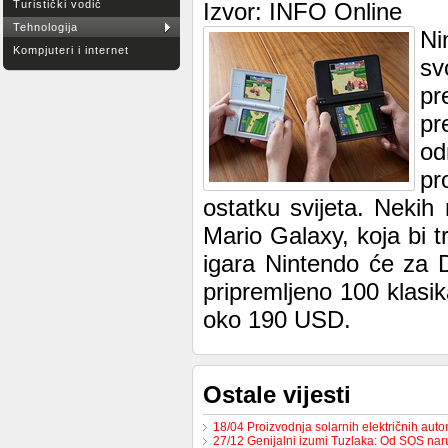
Turistički vodič
Izvor: INFO Online
Tehnologija
Ni
Kompjuteri i internet
sv
pr
pr
od
pr
ostatku svijeta. Nekih
Mario Galaxy, koja bi t
igara Nintendo će za D
pripremljeno 100 klasik
oko 190 USD.
Ostale vijesti
18/04 Proizvodnja solarnih električnih au
27/12 Genijalni izumi Tuzlaka: Od SOS na