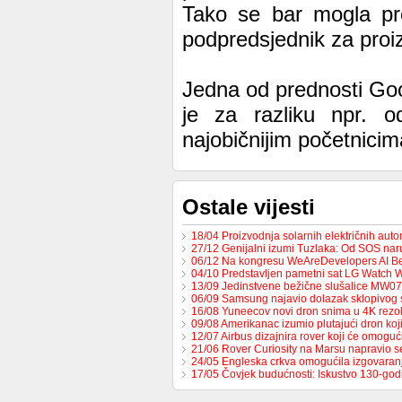
Tako se bar mogla pro
podpredsjednik za proi
Jedna od prednosti Goo
je za razliku npr. o
najobičnijim početnicim
Ostale vijesti
18/04 Proizvodnja solarnih električnih au
27/12 Genijalni izumi Tuzlaka: Od SOS na
06/12 Na kongresu WeAreDevelopers AI B
04/10 Predstavljen pametni sat LG Watch 
13/09 Jedinstvene bežične slušalice MW0
06/09 Samsung najavio dolazak sklopivog
16/08 Yuneecov novi dron snima u 4K rezol
09/08 Amerikanac izumio plutajući dron ko
12/07 Airbus dizajnira rover koji će omoguć
21/06 Rover Curiosity na Marsu napravio s
24/05 Engleska crkva omogućila izgovaran
17/05 Čovjek budućnosti: Iskustvo 130-go