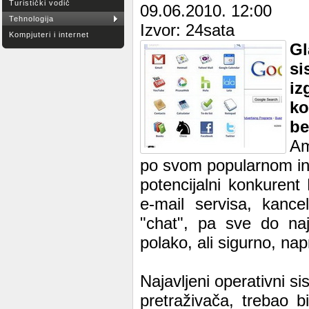
Turistički vodič
09.06.2010. 12:00
Tehnologija
Izvor: 24sata
Kompjuteri i internet
G
si
i
ko
be
Am
po svom popularnom int
potencijalni konkurent
e-mail servisa, kance
"chat", pa sve do naj
polako, ali sigurno, nap
Najavljeni operativni s
pretraživača, trebao b