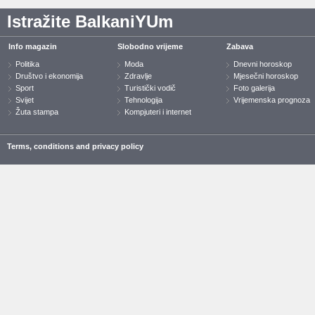
Istražite BalkaniYUm
Info magazin
Slobodno vrijeme
Zabava
Politika
Moda
Dnevni horoskop
Društvo i ekonomija
Zdravlje
Mjesečni horoskop
Sport
Turistički vodič
Foto galerija
Svijet
Tehnologija
Vrijemenska prognoza
Žuta stampa
Kompjuteri i internet
Terms, conditions and privacy policy