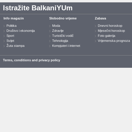
Istražite BalkaniYUm
Info magazin
Slobodno vrijeme
Zabava
Politika
Moda
Dnevni horoskop
Društvo i ekonomija
Zdravlje
Mjesečni horoskop
Sport
Turistički vodič
Foto galerija
Svijet
Tehnologija
Vrijemenska prognoza
Žuta stampa
Kompjuteri i internet
Terms, conditions and privacy policy