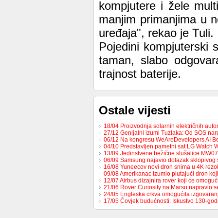
kompjutere i žele mult
manjim primanjima u n
uređaja", rekao je Tuli.
Pojedini kompjuterski 
taman, slabo odgovara
trajnost baterije.
Ostale vijesti
18/04 Proizvodnja solarnih električnih au
27/12 Genijalni izumi Tuzlaka: Od SOS na
06/12 Na kongresu WeAreDevelopers AI B
04/10 Predstavljen pametni sat LG Watch 
13/09 Jedinstvene bežične slušalice MW0
06/09 Samsung najavio dolazak sklopivog
16/08 Yuneecov novi dron snima u 4K rezol
09/08 Amerikanac izumio plutajući dron ko
12/07 Airbus dizajnira rover koji će omoguć
21/06 Rover Curiosity na Marsu napravio s
24/05 Engleska crkva omogućila izgovaran
17/05 Čovjek budućnosti: Iskustvo 130-go