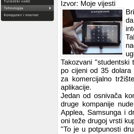
Turistički vodič
Izvor: Moje vijesti
Tehnologija
Br
Kompjuteri i internet
da
in
Ta
na
ug
Takozvani "studentski t
po cijeni od 35 dolara
za komercijalno tržiš
aplikacije.
Jedan od osnivača kom
druge kompanije nude 
Applea, Samsunga i dru
oni teže drugoj vrsti ku
"To je u potpunosti dru