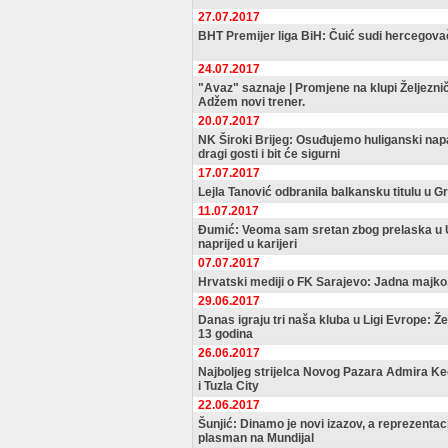
27.07.2017
BHT Premijer liga BiH: Čuić sudi hercegovač
24.07.2017
"Avaz" saznaje | Promjene na klupi Željeznič
Adžem novi trener.
20.07.2017
NK Široki Brijeg: Osuđujemo huliganski nap
dragi gosti i bit će sigurni
17.07.2017
Lejla Tanović odbranila balkansku titulu u G
11.07.2017
Đumić: Veoma sam sretan zbog prelaska u U
naprijed u karijeri
07.07.2017
Hrvatski mediji o FK Sarajevo: Jadna majko
29.06.2017
Danas igraju tri naša kluba u Ligi Evrope: Ž
13 godina
26.06.2017
Najboljeg strijelca Novog Pazara Admira Ke
i Tuzla City
22.06.2017
Šunjić: Dinamo je novi izazov, a reprezentac
plasman na Mundijal