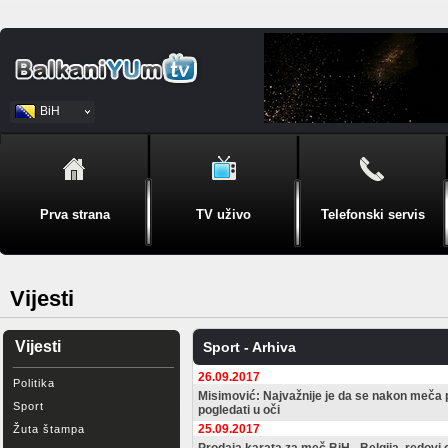
BiH
Srpski
Prva strana
TV uživo
Telefonski servis
Vijesti
Vijesti
Sport - Arhiva
26.09.2017
Politika
Misimović: Najvažnije je da se nakon meča 
Sport
pogledati u oči
25.09.2017
Žuta štampa