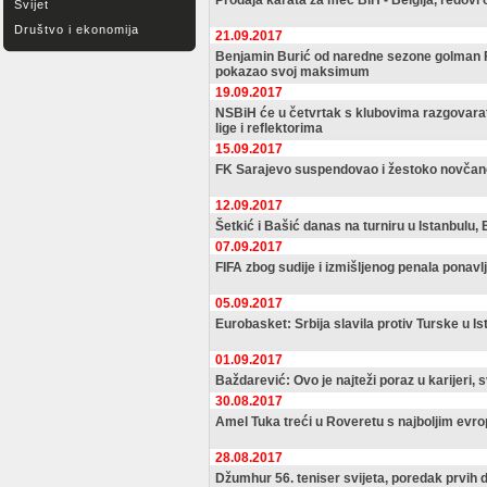
Prodaja karata za meč BiH - Belgija, redovi o
Svijet
Društvo i ekonomija
21.09.2017
Benjamin Burić od naredne sezone golman 
pokazao svoj maksimum
19.09.2017
NSBiH će u četvrtak s klubovima razgovarat
lige i reflektorima
15.09.2017
FK Sarajevo suspendovao i žestoko novčan
12.09.2017
Šetkić i Bašić danas na turniru u Istanbulu, 
07.09.2017
FIFA zbog sudije i izmišljenog penala ponavl
05.09.2017
Eurobasket: Srbija slavila protiv Turske u I
01.09.2017
Baždarević: Ovo je najteži poraz u karijeri,
30.08.2017
Amel Tuka treći u Roveretu s najboljim evr
28.08.2017
Džumhur 56. teniser svijeta, poredak prvih 