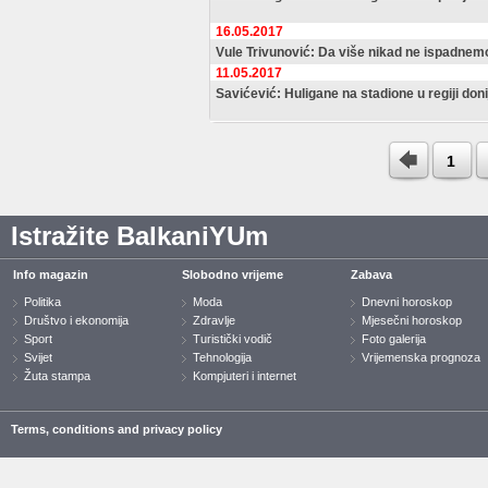
16.05.2017
Vule Trivunović: Da više nikad ne ispadnem
11.05.2017
Savićević: Huligane na stadione u regiji doni
1
Istražite BalkaniYUm
Info magazin
Slobodno vrijeme
Zabava
Politika
Moda
Dnevni horoskop
Društvo i ekonomija
Zdravlje
Mjesečni horoskop
Sport
Turistički vodič
Foto galerija
Svijet
Tehnologija
Vrijemenska prognoza
Žuta stampa
Kompjuteri i internet
Terms, conditions and privacy policy