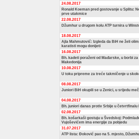
24.08.2017
Ronald Koeman pred gostovanje u Splitu: Ne
prve utakmice
22.08.2017
Džumhur u drugom kolu ATP turnira u Wins
18.08.2017
Ajla Mahmutović: Izgleda da BiH ne želi olim
karatisti mogu donijeti
16.08.2017
Bh. kadeti poraženi od Mađarske, u borbi z
Makedonija
10.08.2017
U toku pripreme za treće takmičenje u sko
08.08.2017
Juniori BiH okupili se u Zenici, u srijedu me
04.08.2017
Bh. juniori danas protiv Srbije u četvrtfinal
02.08.2017
Bh. košarkaši gostuju u Švedskoj: Podmla
Vujoševićem ima energije za pobjedu
31.07.2017
ATP lista: Đoković pao na 5. mjesto, Džumhu