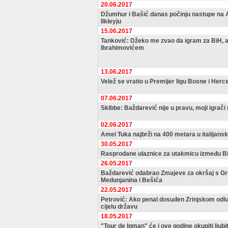
20.06.2017
Džumhur i Bašić danas počinju nastupe na 
Ilkleyju
15.06.2017
Tanković: Džeko me zvao da igram za BiH, al
Ibrahimovićem
13.06.2017
Velež se vratio u Premijer ligu Bosne i Her
07.06.2017
Skibbe: Baždarević nije u pravu, moji igrači 
02.06.2017
Amel Tuka najbrži na 400 metara u italijan
30.05.2017
Rasprodane ulaznice za utakmicu između Bi
26.05.2017
Baždarević odabrao Zmajeve za okršaj s G
Medunjanina i Bešića
22.05.2017
Petrović: Ako penal dosuđen Zrinjskom odluči 
cijelu državu
18.05.2017
"Tour de Igman" će i ove godine okupiti ljubit