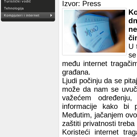
Turistički vodič
Izvor: Press
Tehnologija
Ko
Kompjuteri i internet
d
ne
či
U 
se
među internet tragači
građana.
Ljudi počinju da se pitaj
može da nam se uvuče 
važećem određenju, 
informacije kako bi 
Međutim, jačanjem ovog,
zaštiti privatnosti tre
Koristeći internet tra