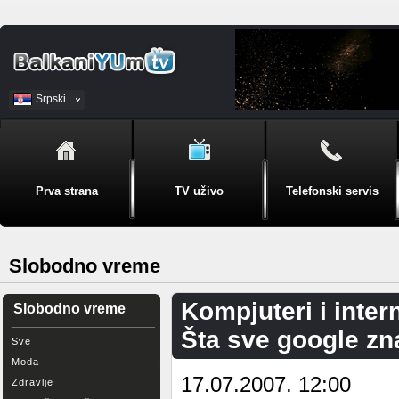
Srpski
BiH
Prva strana
TV uživo
Telefonski servis
Slobodno vreme
Kompjuteri i inter
Slobodno vreme
Šta sve google z
Sve
Moda
17.07.2007. 12:00
Zdravlje