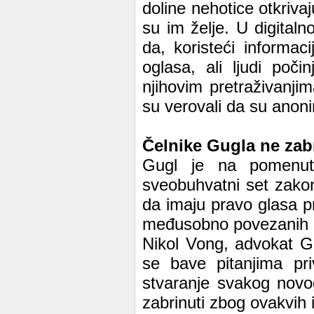
doline nehotice otkriva
su im želje. U digitaln
da, koristeći informa
oglasa, ali ljudi po
njihovim pretraživanji
su verovali da su anoni
Čelnike Gugla ne zabr
Gugl je na pomenut
sveobuhvatni set zakona
da imaju pravo glasa 
međusobno povezanih d
Nikol Vong, advokat Gu
se bave pitanjima pri
stvaranje svakog novo
zabrinuti zbog ovakvih 