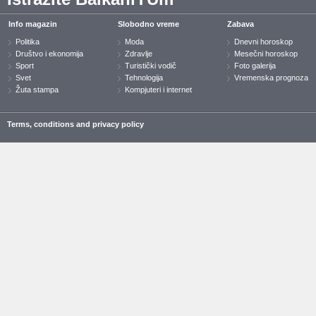
Info magazin
Slobodno vreme
Zabava
Politika
Moda
Dnevni horoskop
Društvo i ekonomija
Zdravlje
Mesečni horoskop
Sport
Turistički vodič
Foto galerija
Svet
Tehnologija
Vremenska prognoza
Žuta stampa
Kompjuteri i internet
Terms, conditions and privacy policy