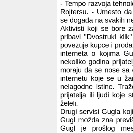
- Tempo razvoja tehnolo
Rojtersu. - Umesto da 
se događa na svakih ne
Aktivisti koji se bore 
pribavi "Dvostruki klik
povezuje kupce i prodav
interneta o kojima Gu
nekoliko godina prijatelj
moraju da se nose sa 
internetu koje se u ž
nelagodne istine. Traž
prijatelja ili ljudi koj
želeli.
Drugi servisi Gugla koj
Gugl možda zna previš
Gugl je prošlog mes