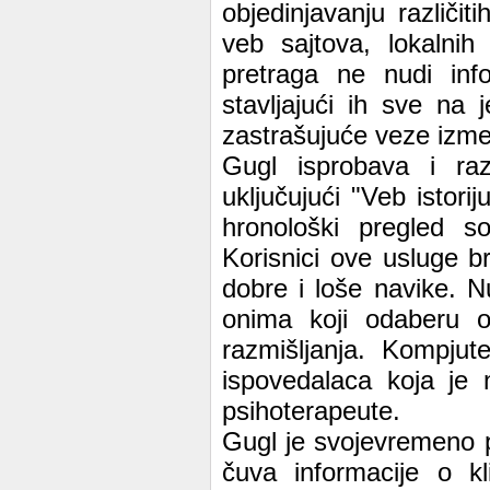
objedinjavanju različiti
veb sajtova, lokalnih
pretraga ne nudi inf
stavljajući ih sve na
zastrašujuće veze izme
Gugl isprobava i razl
uključujući "Veb istori
hronološki pregled so
Korisnici ove usluge b
dobre i loše navike. N
onima koji odaberu o
razmišljanja. Kompju
ispovedalaca koja je 
psihoterapeute.
Gugl je svojevremeno 
čuva informacije o kl