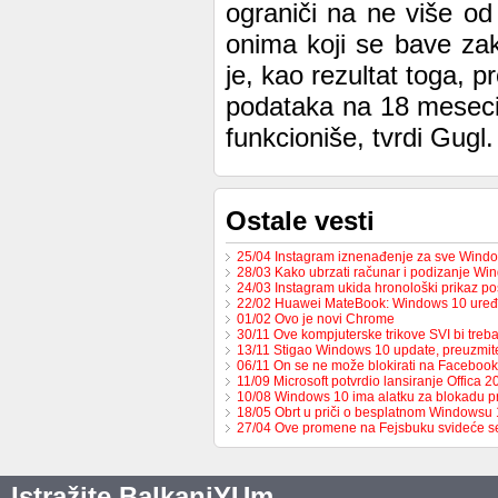
ograniči na ne više o
onima koji se bave zako
je, kao rezultat toga, 
podataka na 18 meseci
funkcioniše, tvrdi Gugl.
Ostale vesti
25/04 Instagram iznenađenje za sve Windo
28/03 Kako ubrzati računar i podizanje W
24/03 Instagram ukida hronološki prikaz p
22/02 Huawei MateBook: Windows 10 uređ
01/02 Ovo je novi Chrome
30/11 Ove kompjuterske trikove SVI bi tre
13/11 Stigao Windows 10 update, preuzmi
06/11 On se ne može blokirati na Facebook
11/09 Microsoft potvrdio lansiranje Offica 2
10/08 Windows 10 ima alatku za blokadu p
18/05 Obrt u priči o besplatnom Windowsu 
27/04 Ove promene na Fejsbuku svideće 
Istražite BalkaniYUm