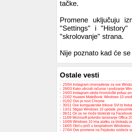
tačke.
Promene uključuju izm
"Settings" i "History"
"skrolovanje" strana.
Nije poznato kad će se 
Ostale vesti
25/04 Instagram iznenađenje za sve Windo
28/03 Kako ubrzati računar i podizanje W
24/03 Instagram ukida hronološki prikaz p
22/02 Huawei MateBook: Windows 10 uređ
01/02 Ovo je novi Chrome
30/11 Ove kompjuterske trikove SVI bi tre
13/11 Stigao Windows 10 update, preuzmi
06/11 On se ne može blokirati na Facebook
11/09 Microsoft potvrdio lansiranje Offica 2
10/08 Windows 10 ima alatku za blokadu p
18/05 Obrt u priči o besplatnom Windowsu 
27/04 Ove promene na Fejsbuku svideće 