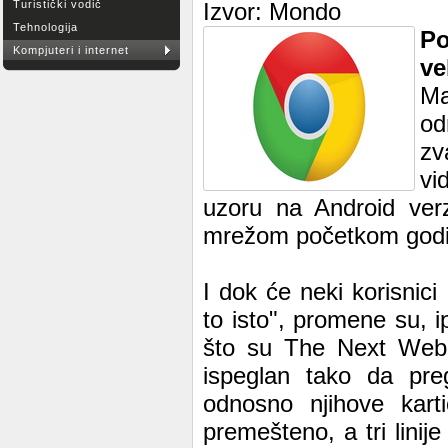
Turistički vodič
Izvor: Mondo
Tehnologija
Po
Kompjuteri i internet
ve
Ma
od
zv
vi
uzoru na Android ver
mrežom početkom godi
I dok će neki korisnic
to isto", promene su, 
što su The Next Web i
ispeglan tako da pre
odnosno njihove karti
premešteno, a tri linij