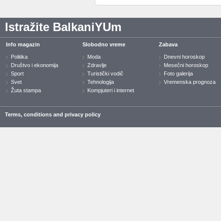
Istražite BalkaniYUm
Info magazin
Slobodno vreme
Zabava
Politika
Moda
Dnevni horoskop
Društvo i ekonomija
Zdravlje
Mesečni horoskop
Sport
Turistički vodič
Foto galerija
Svet
Tehnologija
Vremenska prognoza
Žuta stampa
Kompjuteri i internet
Terms, conditions and privacy policy