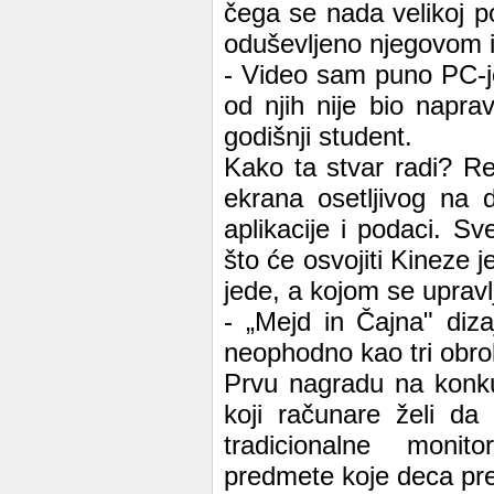
čega se nada velikoj po
oduševljeno njegovom 
- Video sam puno PC-jev
od njih nije bio napra
godišnji student.
Kako ta stvar radi? Reč
ekrana osetljivog na d
aplikacije i podaci. 
što će osvojiti Kineze j
jede, a kojom se upravl
- „Mejd in Čajna" diz
neophodno kao tri obr
Prvu nagradu na konkur
koji računare želi da
tradicionalne monito
predmete koje deca pre