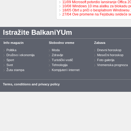
11/09 Microsoft potvrdio lansiranje Offica 2
10/08 Windows 10 ima alatku za blokadu p
18/05 Obrt u priči o besplatnom Windowsu 
27/04 Ove promene na Fejsbuku svideće 
Istražite BalkaniYUm
Info magazin
Slobodno vreme
Zabava
Politika
Moda
Dnevni horoskop
Društvo i ekonomija
Zdravlje
Mesečni horoskop
Sport
Turistički vodič
Foto galerija
Svet
Tehnologija
Vremenska prognoza
Žuta stampa
Kompjuteri i internet
Terms, conditions and privacy policy