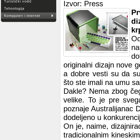
Turistički vodič
Izvor: Press
Tehnologija
Pr
Kompjuteri i internet
di
kr
Od
na
do
originalni dizajn nove 
a dobre vesti su da s
što ste imali na umu sa
Dakle? Nema zbog čeg
velike. To je pre sve
poznaje Australijanac 
dodeljeno u konkurencij
On je, naime, dizajnira
tradicionalnim kineskim