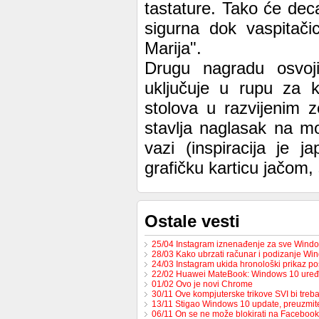
tastature. Tako će dec
sigurna dok vaspitači
Marija".
Drugu nagradu osvoji
uključuje u rupu za k
stolova u razvijenim ze
stavlja naglasak na m
vazi (inspiracija je 
grafičku karticu jačom,
Ostale vesti
25/04 Instagram iznenađenje za sve Windo
28/03 Kako ubrzati računar i podizanje W
24/03 Instagram ukida hronološki prikaz p
22/02 Huawei MateBook: Windows 10 uređ
01/02 Ovo je novi Chrome
30/11 Ove kompjuterske trikove SVI bi tre
13/11 Stigao Windows 10 update, preuzmi
06/11 On se ne može blokirati na Facebook