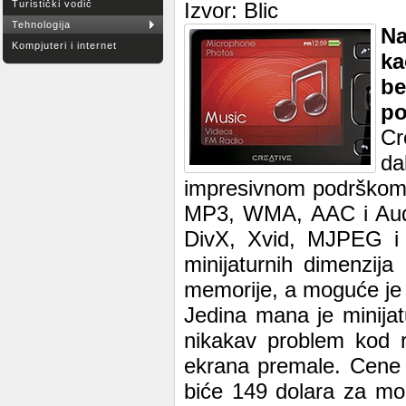
Turistički vodič
Izvor: Blic
Tehnologija
Na
Kompjuteri i internet
ka
be
po
Cr
da
impresivnom podrškom z
MP3, WMA, AAC i Audib
DivX, Xvid, MJPEG i T
minijaturnih dimenzij
memorije, a moguće je 
Jedina mana je minijat
nikakav problem kod r
ekrana premale. Cene 
biće 149 dolara za mo