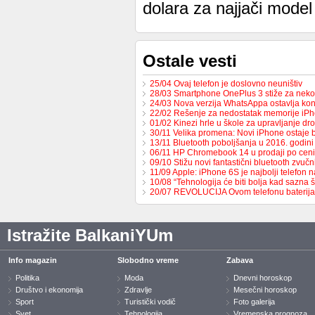
dolara za najjači mode
Ostale vesti
25/04 Ovaj telefon je doslovno neuništiv
28/03 Smartphone OnePlus 3 stiže za neko
24/03 Nova verzija WhatsAppa ostavlja ko
22/02 Rešenje za nedostatak memorije iP
01/02 Kinezi hrle u škole za upravljanje d
30/11 Velika promena: Novi iPhone ostaje
13/11 Bluetooth poboljšanja u 2016. godini
06/11 HP Chromebook 14 u prodaji po cen
09/10 Stižu novi fantastični bluetooth zvučn
11/09 Apple: iPhone 6S je najbolji telefon n
10/08 “Tehnologija će biti bolja kad sazna
20/07 REVOLUCIJA Ovom telefonu bateri
Istražite BalkaniYUm
Info magazin
Slobodno vreme
Zabava
Politika
Moda
Dnevni horoskop
Društvo i ekonomija
Zdravlje
Mesečni horoskop
Sport
Turistički vodič
Foto galerija
Svet
Tehnologija
Vremenska prognoza