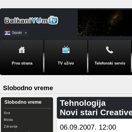
Srpski
BiH
Prva strana
TV uživo
Telefonski servis
Slobodno vreme
Tehnologija
Slobodno vreme
Novi stari Creativ
Sve
Moda
06.09.2007. 12:00
Zdravlje