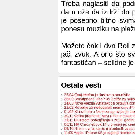
Treba naglasiti da po
da može da izdrži do 
je posebno bitno svima
ponesu muziku na plažu 
Možete čak i dva Roll z
jači zvuk. A ono što sv
fantastičan – solidne je 
Ostale vesti
25/04 Ovaj telefon je doslovno neuništiv
28/03 Smartphone OnePlus 3 stiže za neko
24/03 Nova verzija WhatsAppa ostavlja ko
22/02 Rešenje za nedostatak memorije iP
01/02 Kinezi hrle u škole za upravljanje d
30/11 Velika promena: Novi iPhone ostaje
13/11 Bluetooth poboljšanja u 2016. godini
06/11 HP Chromebook 14 u prodaji po cen
09/10 Stižu novi fantastični bluetooth zvučn
11/09 Apple: iPhone 6S je najbolji telefon n