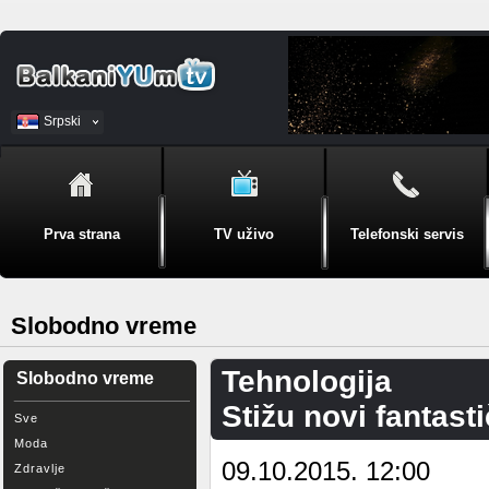
Srpski
BiH
Prva strana
TV uživo
Telefonski servis
Slobodno vreme
Tehnologija
Slobodno vreme
Stižu novi fantast
Sve
Moda
09.10.2015. 12:00
Zdravlje