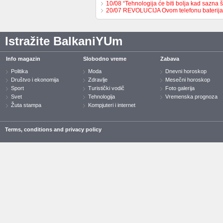
10/08 “Tehnologija će biti bolja kad sazna
20/07 REVOLUCIJA Ovom telefonu bateri
Istražite BalkaniYUm
Info magazin
Slobodno vreme
Zabava
Politika
Moda
Dnevni horoskop
Društvo i ekonomija
Zdravlje
Mesečni horoskop
Sport
Turistički vodič
Foto galerija
Svet
Tehnologija
Vremenska prognoza
Žuta stampa
Kompjuteri i internet
Terms, conditions and privacy policy