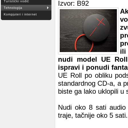
Turistički vodič
Izvor: B92
Tehnologija
Ak
Kompjuteri i internet
vo
zv
pr
pr
il
nudi model UE Roll
ispravi i ponudi fant
UE Roll po obliku pod
standardnog CD-a, a pri
biste ga lako uklopili u s
Nudi oko 8 sati audio
traje, tačnije oko 5 sati.