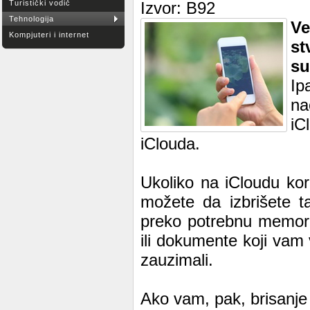
Turistički vodič
Izvor: B92
Tehnologija
Ve
Kompjuteri i internet
st
su
Ip
na
iC
iClouda.
Ukoliko na iCloudu kori
možete da izbrišete ta
preko potrebnu memori
ili dokumente koji vam 
zauzimali.
Ako vam, pak, brisanje 