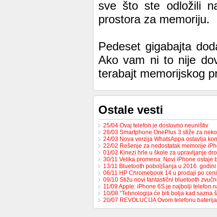
sve što ste odložili 
prostora za memoriju.
Pedeset gigabajta dod
Ako vam ni to nije dov
terabajt memorijskog p
Ostale vesti
25/04 Ovaj telefon je doslovno neuništiv
28/03 Smartphone OnePlus 3 stiže za neko
24/03 Nova verzija WhatsAppa ostavlja ko
22/02 Rešenje za nedostatak memorije iP
01/02 Kinezi hrle u škole za upravljanje d
30/11 Velika promena: Novi iPhone ostaje
13/11 Bluetooth poboljšanja u 2016. godini
06/11 HP Chromebook 14 u prodaji po cen
09/10 Stižu novi fantastični bluetooth zvučn
11/09 Apple: iPhone 6S je najbolji telefon n
10/08 “Tehnologija će biti bolja kad sazna
20/07 REVOLUCIJA Ovom telefonu bateri