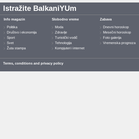
Istražite BalkaniYUm
Info magazin
Slobodno vreme
Zabava
Politika
Moda
Dnevni horoskop
Društvo i ekonomija
Zdravlje
Mesečni horoskop
Sport
Turistički vodič
Foto galerija
Svet
Tehnologija
Vremenska prognoza
Žuta stampa
Kompjuteri i internet
Terms, conditions and privacy policy