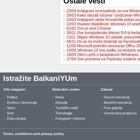
Ostale vesti
25/04 Instagram iznenađenje za sve Windo
28/03 Kako ubrzati računar i podizanje W
24/03 Instagram ukida hronološki prikaz p
22/02 Huawei MateBook: Windows 10 uređ
01/02 Ovo je novi Chrome
30/11 Ove kompjuterske trikove SVI bi tre
13/11 Stigao Windows 10 update, preuzmi
06/11 On se ne može blokirati na Facebook
11/09 Microsoft potvrdio lansiranje Offica 2
10/08 Windows 10 ima alatku za blokadu p
18/05 Obrt u priči o besplatnom Windowsu 
27/04 Ove promene na Fejsbuku svideće 
Istražite BalkaniYUm
Info magazin
Slobodno vreme
Zabava
Politika
Moda
Dnevni horoskop
Društvo i ekonomija
Zdravlje
Mesečni horoskop
Sport
Turistički vodič
Foto galerija
Svet
Tehnologija
Vremenska prognoza
Žuta stampa
Kompjuteri i internet
Terms, conditions and privacy policy