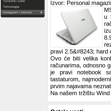
Turistički vodič
Izvor: Personal magazi
Tehnologija
MS
Kompjuteri i internet
u 
ra
iz
8
re
pravi 2.5&#8243; hard 
Ovo će biti velika ko
računarima, odnosno g
je pravi notebook 
tastaturom, najmodern
prvim najavama nezna
Na našem tržištu Wind 