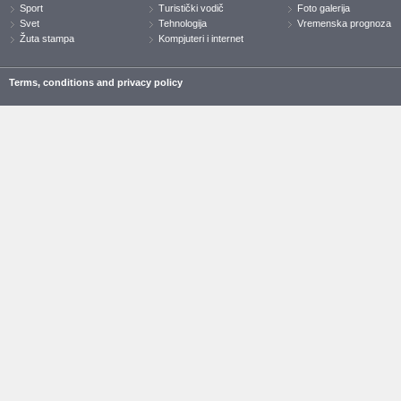
Sport
Turistički vodič
Foto galerija
Svet
Tehnologija
Vremenska prognoza
Žuta stampa
Kompjuteri i internet
Terms, conditions and privacy policy