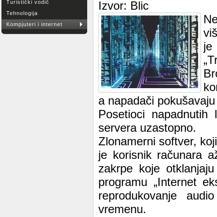
Turistički vodič
Izvor: Blic
Tehnologija
Ne
Kompjuteri i internet
vi
j
„T
Br
ko
a napadači pokušavaju 
Posetioci napadnutih 
servera uzastopno.
Zlonamerni softver, koji
je korisnik računara a
zakrpe koje otklanjaj
programu „Internet eks
reprodukovanje audi
vremenu.