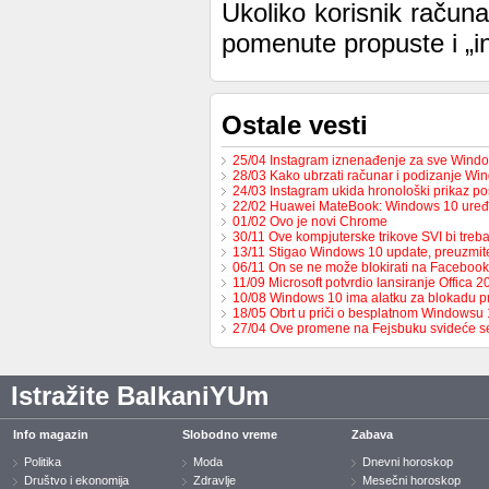
Ukoliko korisnik računa
pomenute propuste i „in
Ostale vesti
25/04 Instagram iznenađenje za sve Windo
28/03 Kako ubrzati računar i podizanje W
24/03 Instagram ukida hronološki prikaz p
22/02 Huawei MateBook: Windows 10 uređ
01/02 Ovo je novi Chrome
30/11 Ove kompjuterske trikove SVI bi tre
13/11 Stigao Windows 10 update, preuzmi
06/11 On se ne može blokirati na Facebook
11/09 Microsoft potvrdio lansiranje Offica 2
10/08 Windows 10 ima alatku za blokadu p
18/05 Obrt u priči o besplatnom Windowsu 
27/04 Ove promene na Fejsbuku svideće 
Istražite BalkaniYUm
Info magazin
Slobodno vreme
Zabava
Politika
Moda
Dnevni horoskop
Društvo i ekonomija
Zdravlje
Mesečni horoskop