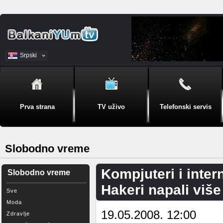
Srpski
BiH
Prva strana
TV uživo
Telefonski servis
Slobodno vreme
Kompjuteri i inter
Slobodno vreme
Hakeri napali više
Sve
Moda
19.05.2008. 12:00
Zdravlje