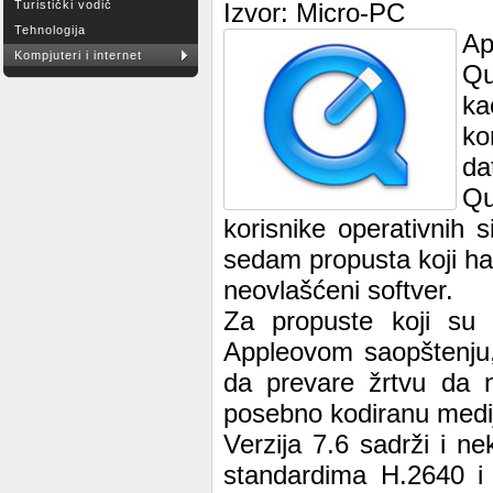
Turistički vodič
Izvor: Micro-PC
Tehnologija
Ap
Kompjuteri i internet
Qu
ka
ko
da
Qu
korisnike operativnih
sedam propusta koji ha
neovlašćeni softver.
Za propuste koji su i
Appleovom saopštenju, 
da prevare žrtvu da n
posebno kodiranu medi
Verzija 7.6 sadrži i n
standardima H.2640 i