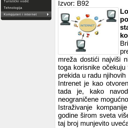
Turistički vodič
Izvor: B92
Tehnologija
Lo
Kompjuteri i internet
po
st
ko
Br
pr
mreža dostići najviši
toga korisnike očekuju 
prekida u radu njihovih
Intrenet je kao otvor
tada je, kako navode
neograničene mogućnosti
Istraživanje kompani
godine širom sveta više 
taj broj munjevito uveć