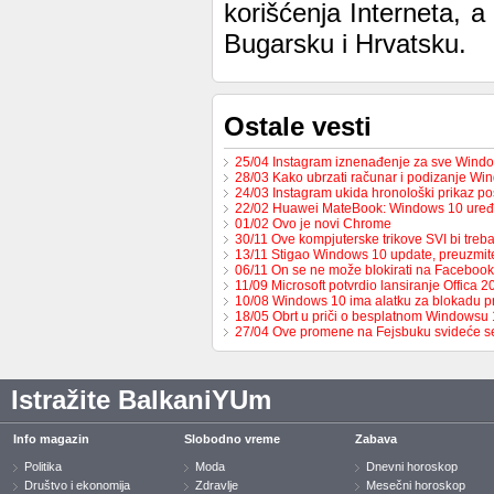
korišćenja Interneta, a
Bugarsku i Hrvatsku.
Ostale vesti
25/04 Instagram iznenađenje za sve Windo
28/03 Kako ubrzati računar i podizanje W
24/03 Instagram ukida hronološki prikaz p
22/02 Huawei MateBook: Windows 10 uređ
01/02 Ovo je novi Chrome
30/11 Ove kompjuterske trikove SVI bi tre
13/11 Stigao Windows 10 update, preuzmi
06/11 On se ne može blokirati na Facebook
11/09 Microsoft potvrdio lansiranje Offica 2
10/08 Windows 10 ima alatku za blokadu p
18/05 Obrt u priči o besplatnom Windowsu 
27/04 Ove promene na Fejsbuku svideće 
Istražite BalkaniYUm
Info magazin
Slobodno vreme
Zabava
Politika
Moda
Dnevni horoskop
Društvo i ekonomija
Zdravlje
Mesečni horoskop