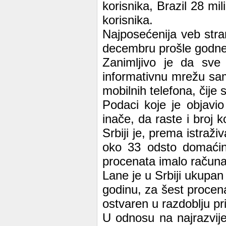
korisnika, Brazil 28 mi
korisnika.
Najposećenija veb stran
decembru prošle godne 
Zanimljivo je da sve 
informativnu mrežu sa
mobilnih telefona, čije
Podaci koje je objavio 
inače, da raste i broj 
Srbiji je, prema istraži
oko 33 odsto domaćins
procenata imalo računa
Lane je u Srbiji ukupan
godinu, za šest procena
ostvaren u razdoblju pr
U odnosu na najrazvije