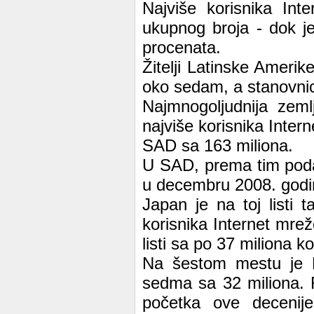
Najviše korisnika Int
ukupnog broja - dok 
procenata.
Žitelji Latinske Ameri
oko sedam, a stanovnic
Najmnogoljudnija zeml
najviše korisnika Inter
SAD sa 163 miliona.
U SAD, prema tim podaci
u decembru 2008. godin
Japan je na toj listi 
korisnika Internet mrež
listi sa po 37 miliona ko
Na šestom mestu je Fr
sedma sa 32 miliona. R
početka ove decenij