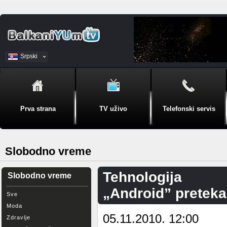
Srpski
BiH
Prva strana
TV uživo
Telefonski servis
Slobodno vreme
Tehnologija
Slobodno vreme
„Android” preteka
Sve
Moda
05.11.2010. 12:00
Zdravlje