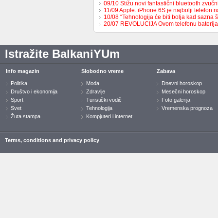
09/10 Stižu novi fantastični bluetooth zvučn
11/09 Apple: iPhone 6S je najbolji telefon n
10/08 “Tehnologija će biti bolja kad sazna
20/07 REVOLUCIJA Ovom telefonu bateri
Istražite BalkaniYUm
Info magazin
Slobodno vreme
Zabava
Politika
Moda
Dnevni horoskop
Društvo i ekonomija
Zdravlje
Mesečni horoskop
Sport
Turistički vodič
Foto galerija
Svet
Tehnologija
Vremenska prognoza
Žuta stampa
Kompjuteri i internet
Terms, conditions and privacy policy