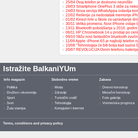
25/04 Ovaj telefon je doslovno neuništiv
28/03 Smartphone OnePlus 3 stiže za neko
24/03 Nova verzija WhatsAppa ostavlja ko
22/02 Rešenje za nedostatak memorije iP
01/02 Kinezi hrle u škole za upravljanje d
30/11 Velika promena: Novi iPhone ostaje
13/11 Bluetooth poboljšanja u 2016. godini
06/11 HP Chromebook 14 u prodaji po cen
09/10 Stižu novi fantastični bluetooth zvučn
11/09 Apple: iPhone 6S je najbolji telefon n
10/08 “Tehnologija će biti bolja kad sazna
20/07 REVOLUCIJA Ovom telefonu bateri
Istražite BalkaniYUm
Info magazin
Slobodno vreme
Zabava
Politika
Moda
Dnevni horoskop
Društvo i ekonomija
Zdravlje
Mesečni horoskop
Sport
Turistički vodič
Foto galerija
Svet
Tehnologija
Vremenska prognoza
Žuta stampa
Kompjuteri i internet
Terms, conditions and privacy policy