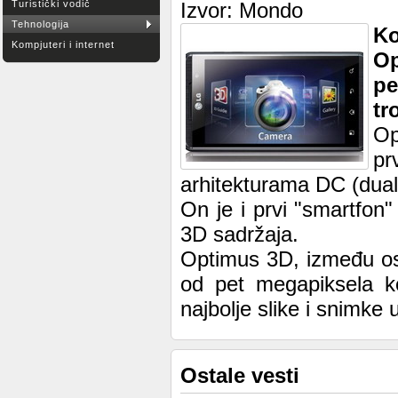
Turistički vodič
Izvor: Mondo
Tehnologija
Ko
Kompjuteri i internet
O
p
tr
Op
p
arhitekturama DC (dual
On je i prvi "smartfon
3D sadržaja.
Optimus 3D, između os
od pet megapiksela k
najbolje slike i snimke 
Ostale vesti