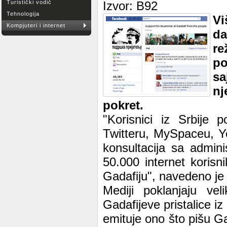
Turistički vodič
Izvor: B92
Tehnologija
Vi
Kompjuteri i internet
da
re
po
sa
nj
pokret.
"Korisnici iz Srbije 
Twitteru, MySpaceu, Y
konsultacija sa admin
50.000 internet korisn
Gadafiju", navedeno je
Mediji poklanjaju ve
Gadafijeve pristalice iz
emituje ono što pišu Ga