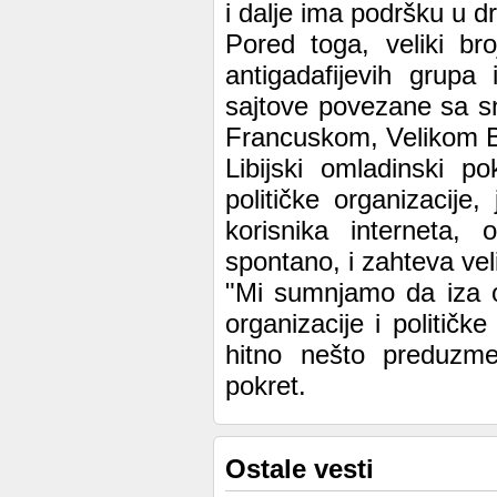
i dalje ima podršku u d
Pored toga, veliki bro
antigadafijevih grupa
sajtove povezane sa s
Francuskom, Velikom Br
Libijski omladinski 
političke organizacij
korisnika interneta,
spontano, i zahteva vel
"Mi sumnjamo da iza o
organizacije i politič
hitno nešto preduzme 
pokret.
Ostale vesti