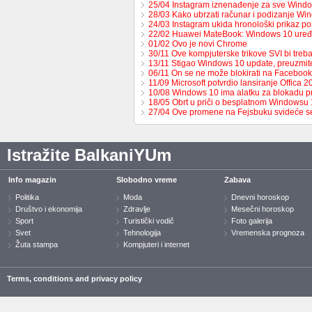
25/04 Instagram iznenađenje za sve Windo
28/03 Kako ubrzati računar i podizanje W
24/03 Instagram ukida hronološki prikaz p
22/02 Huawei MateBook: Windows 10 uređ
01/02 Ovo je novi Chrome
30/11 Ove kompjuterske trikove SVI bi tre
13/11 Stigao Windows 10 update, preuzmi
06/11 On se ne može blokirati na Facebook
11/09 Microsoft potvrdio lansiranje Offica 2
10/08 Windows 10 ima alatku za blokadu p
18/05 Obrt u priči o besplatnom Windowsu 
27/04 Ove promene na Fejsbuku svideće 
Istražite BalkaniYUm
Info magazin
Slobodno vreme
Zabava
Politika
Moda
Dnevni horoskop
Društvo i ekonomija
Zdravlje
Mesečni horoskop
Sport
Turistički vodič
Foto galerija
Svet
Tehnologija
Vremenska prognoza
Žuta stampa
Kompjuteri i internet
Terms, conditions and privacy policy