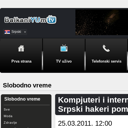
Srpski
BiH
Prva strana
TV uživo
Telefonski servis
Slobodno vreme
Kompjuteri i inter
Slobodno vreme
Srpski hakeri pom
Sve
Moda
25.03.2011. 12:00
Zdravlje