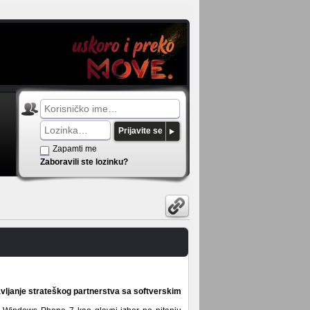
Prijavite se
Zapamti me
Zaboravili ste lozinku?
avljanje strateškog partnerstva sa softverskim