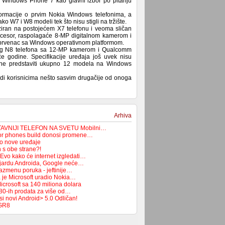
a Windows Phone 7 kao glavni izbor po pitanju
formacije o prvim Nokia Windows telefonima, a
o W7 i W8 modeli tek što nisu stigli na tržište.
ziran na postojećem X7 telefonu i veoma sličan
cesor, raspolagaće 8-MP digitalnom kamerom i
ia prvenac sa Windows operativnom platformom.
og N8 telefona sa 12-MP kamerom i Qualcomm
 godine. Specifikacije uređaja još uvek nisu
ine predstaviti ukupno 12 modela na Windows
di korisnicima nešto sasvim drugačije od onoga
Arhiva
AVNIJI TELEFON NA SVETU Mobilni…
or phones build donosi promene…
io nove uređaje
n s obe strane?!
vo kako će internet izgledati…
ijardu Androida, Google neće…
razmenu poruka - jeftinije…
a je Microsoft uradio Nokia…
icrosoft sa 140 miliona dolara
z 80-ih prodata za više od…
i novi Android> 5.0 Odličan!
 GR8