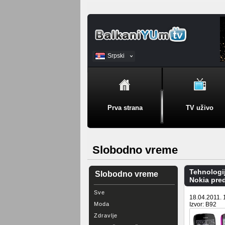
Srpski
BiH
Prva strana
TV uživo
Slobodno vreme
Tehnologi
Slobodno vreme
Nokia pre
Sve
18.04.2011. 
Moda
Izvor: B92
Zdravlje