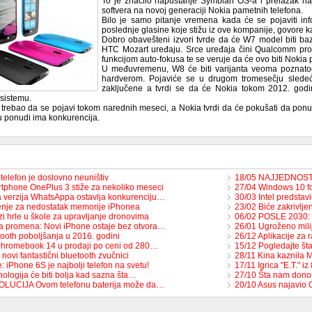
To je značilo napuštanje Symbian OS-a i prelazak n
softvera na novoj generaciji Nokia pametnih telefona.
Bilo je samo pitanje vremena kada će se pojaviti in
poslednje glasine koje stižu iz ove kompanije, govore kak
Dobro obavešteni izvori tvrde da će W7 model biti ba
HTC Mozart uređaju. Srce uređaja čini Qualcomm pro
funkcijom auto-fokusa te se veruje da će ovo biti Nok
U međuvremenu, W8 će biti varijanta veoma poznat
hardverom. Pojaviće se u drugom tromesečju sledeće
zaključene a tvrdi se da će Nokia tokom 2012. god
sistemu.
trebao da se pojavi tokom narednih meseci, a Nokia tvrdi da će pokušati da ponu
 u ponudi ima konkurencija.
telefon je doslovno neuništiv
18/05 NAJJEDNOST
tphone OnePlus 3 stiže za nekoliko meseci
27/04 Windows 10 f
 verzija WhatsAppa ostavlja konkurenciju…
30/03 Intel predstav
nje za nedostatak memorije iPhonea
23/02 Biće zakrivlje
i hrle u škole za upravljanje dronovima
06/02 POSLE 2030: E
ka promena: Novi iPhone ostaje bez otvora…
26/01 Ugroženo mil
tooth poboljšanja u 2016. godini
26/12 Aplikacije za 
hromebook 14 u prodaji po ceni od 280…
15/12 Pogledajte št
 novi fantastični bluetooth zvučnici
28/11 Kina kaznila M
: iPhone 6S je najbolji telefon na svetu!
17/11 Igrica "E.T." i
ologija će biti bolja kad sazna šta…
27/10 Šta nam donos
OLUCIJA Ovom telefonu baterija može da…
20/10 Asus najavio