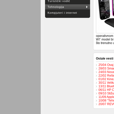
Turistički vodič
Tehnologija
Kompjuteri i internet
operativnom 
W7 model bi 
što trenutno
Ostale vesti
25/04 Ovaj 
28/03 Smar
24/03 Nova
22/02 Reše
01/02 Kinez
30/11 Veli
13/11 Blue
06/11 HP C
09/10 Stižu
11/09 Apple
10/08 “Tehn
20/07 REV